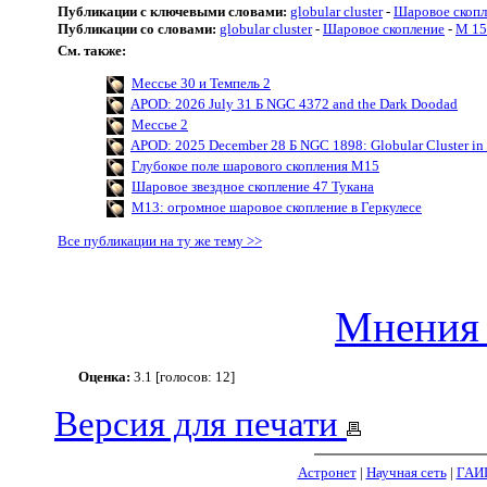
Публикации с ключевыми словами:
globular cluster
-
Шаровое скопл
Публикации со словами:
globular cluster
-
Шаровое скопление
-
M 15
См. также:
Мессье 30 и Темпель 2
APOD: 2026 July 31 Б NGC 4372 and the Dark Doodad
Мессье 2
APOD: 2025 December 28 Б NGC 1898: Globular Cluster in 
Глубокое поле шарового скопления M15
Шаровое звездное скопление 47 Тукана
M13: огромное шаровое скопление в Геркулесе
Все публикации на ту же тему >>
Мнения 
Оценка:
3.1 [голосов: 12]
Версия для печати
Астронет
|
Научная сеть
|
ГАИ