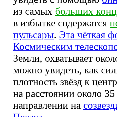
из самых
больших конц
в избытке содержатся
п
пульсары
.
Эта чёткая ф
Космическим телескоп
Земли, охватывает око
можно увидеть, как сил
плотность звёзд к цент
на расстоянии около 3
направлении на
созвезд
Пегаса
.