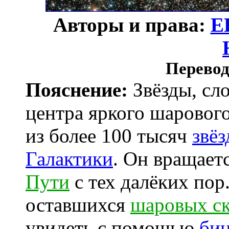
Авторы и права:
Е
Перевод
Пояснение:
Звёзды, сло
центра яркого шаровог
из более 100 тысяч
звёз
Галактики
. Он вращает
Пути
с тех далёких пор
оставшихся
шаровых с
увидеть с помощью
би