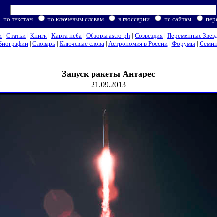
по текстам
по
ключевым словам
в
глоссарии
по
сайтам
пер
и
|
Статьи
|
Книги
|
Карта неба
|
Обзоры astro-ph
|
Созвездия
|
Переменные Звез
Биографии
|
Словарь
|
Ключевые слова
|
Астрономия в России
|
Форумы
|
Семи
Запуск ракеты Антарес
21.09.2013