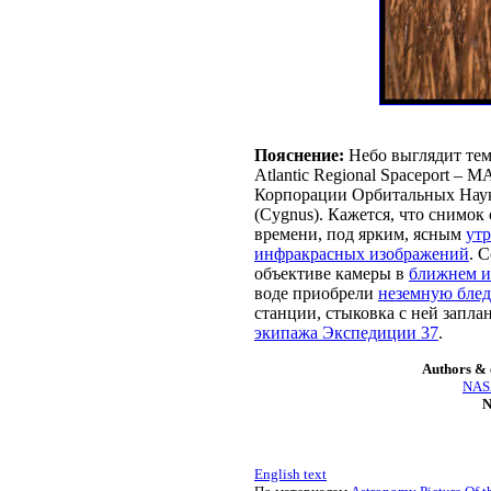
Пояснение:
Небо выглядит те
Atlantic Regional Spaceport –
Корпорации Орбитальных Наук (
(Cygnus). Кажется, что снимок
времени, под ярким, ясным
ут
инфракрасных изображений
. 
объективе камеры в
ближнем и
воде приобрели
неземную блед
станции, стыковка с ней запла
экипажа Экспедиции 37
.
Authors & 
NASA
N
English text