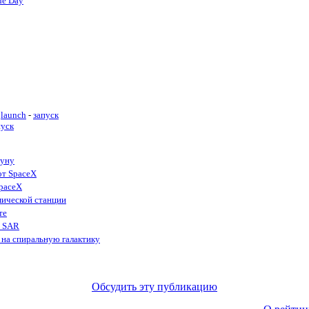
he Day
launch
-
запуск
пуск
Луну
от SpaceX
SpaceX
мической станции
те
ы SAR
на спиральную галактику
Обсудить эту публикацию