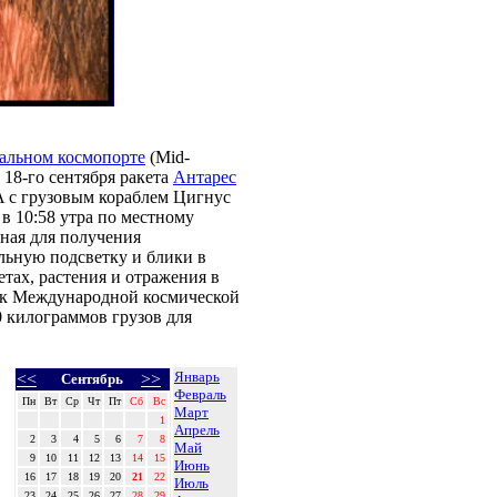
альном космопорте
(Mid-
 18-го сентября ракета
Антарес
0A с грузовым кораблем Цигнус
в 10:58 утра по местному
ная для получения
ильную подсветку и блики в
етах, растения и отражения в
я к Международной космической
0 килограммов грузов для
Январь
<<
>>
Сентябрь
Февраль
Пн
Вт
Ср
Чт
Пт
Сб
Вс
Март
1
Апрель
2
3
4
5
6
7
8
Май
9
10
11
12
13
14
15
Июнь
16
17
18
19
20
21
22
Июль
23
24
25
26
27
28
29