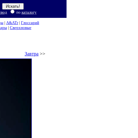
евод
по
каталогу
ды
|
A&ATr
|
Глоссарий
нары
|
Сверхновые
Завтра
>>