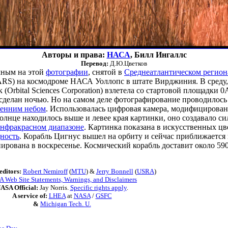
Авторы и права:
НАСА
, Билл Ингаллс
Перевод:
Д.Ю.Цветков
мным на этой
фотографии
, снятой в
Среднеатлантическом регион
 MARS) на космодроме НАСА Уоллопс в штате Вирджиния. В среду,
Orbital Sciences Corporation) взлетела со стартовой площадки 
 сделан ночью. Но на самом деле фотографирование проводилось 
ренним небом
. Использовалась цифровая камера, модифицирован
Солнце находилось выше и левее края картинки, оно создавало с
нфракрасном диапазоне
. Картинка показана в искусственных цв
ность
. Корабль Цигнус вышел на орбиту и сейчас приближаетс
нирована в воскресенье. Космический корабль доставит около 59
editors:
Robert Nemiroff
(
MTU
) &
Jerry Bonnell
(
USRA
)
 Web Site Statements, Warnings, and Disclaimers
ASA Official:
Jay Norris.
Specific rights apply
.
A service of:
LHEA
at
NASA
/
GSFC
&
Michigan Tech. U.