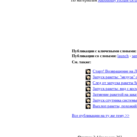
По материалам
Astronomy Picture Of t
Публикации с ключевыми словами:
Публикации со словами:
launch
-
за
См. также:
Старт! Возвращение на 
Запуск ракеты: "медуза" 
След от запуска ракеты 
Запуск ракеты: вид с кос
Затмение ракетой на зака
Запуск спутника систем
Выхлоп ракеты, похожий 
Все публикации на ту же тему >>