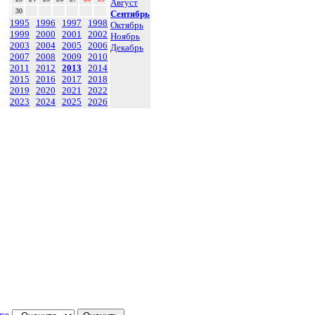
Август
30
Сентябрь
1995
1996
1997
1998
Октябрь
1999
2000
2001
2002
Ноябрь
2003
2004
2005
2006
Декабрь
2007
2008
2009
2010
2011
2012
2013
2014
2015
2016
2017
2018
2019
2020
2021
2022
2023
2024
2025
2026