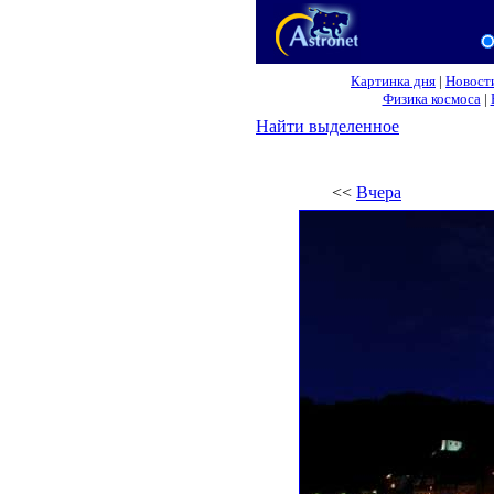
Картинка дня
|
Новост
Физика космоса
|
Найти выделенное
<<
Вчера