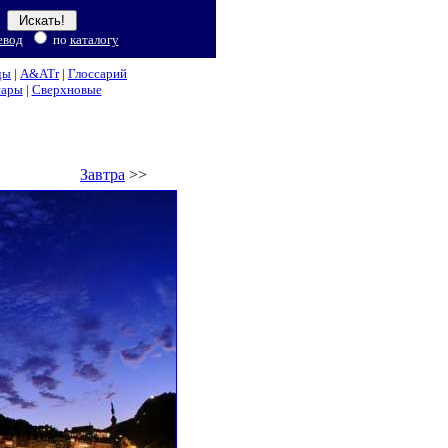
евод
по
каталогу
ды
|
A&ATr
|
Глоссарий
нары
|
Сверхновые
Завтра
>>