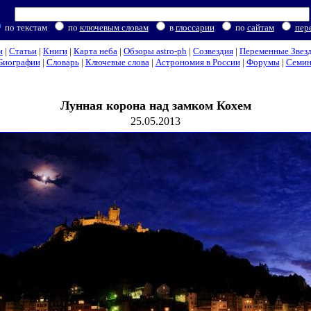
по текстам
по
ключевым словам
в
глоссарии
по
сайтам
пер
и
|
Статьи
|
Книги
|
Карта неба
|
Обзоры astro-ph
|
Созвездия
|
Переменные Звез
Биографии
|
Словарь
|
Ключевые слова
|
Астрономия в России
|
Форумы
|
Семи
Лунная корона над замком Кохем
25.05.2013