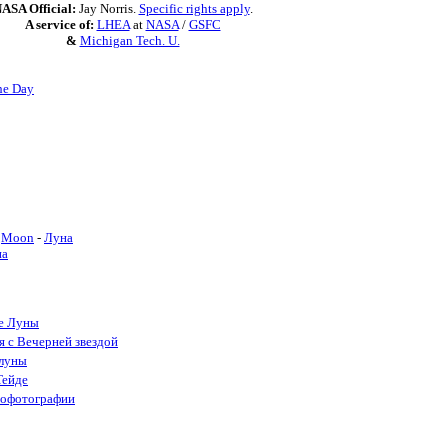
ASA Official:
Jay Norris.
Specific rights apply
.
A service of:
LHEA
at
NASA
/
GSFC
&
Michigan Tech. U.
he Day
Moon
-
Луна
на
де Луны
я с Вечерней звездой
олуны
Тейде
еофотографии