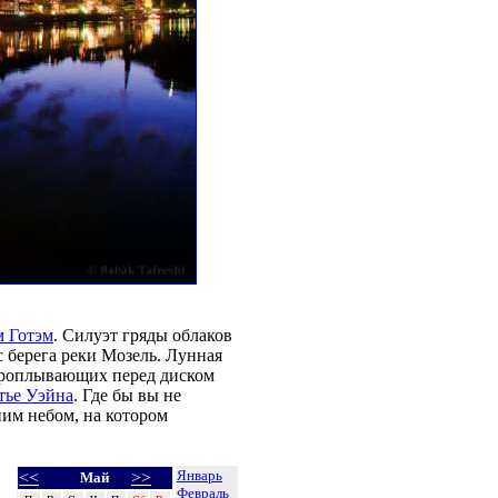
м Готэм
. Силуэт гряды облаков
 берега реки Мозель. Лунная
 проплывающих перед диском
тье Уэйна
. Где бы вы не
ним небом, на котором
Январь
<<
>>
Май
Февраль