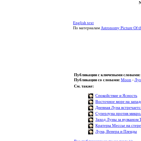
N
English text
По материалам
Astronomy Picture Of t
Публикации с ключевыми словами:
Публикации со словами:
Moon
-
Лу
См. также:
Спокойствие и Ясность
Восточное море на запа
Дневная Луна встречаетс
Суперлуна против микр
Заход Луны за вулканом 
Кратеры Мессье на стер
Луна, Венера и Плеяды