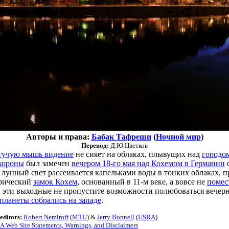
Авторы и права:
Бабак Тафреши
(
Ночной мир
)
Перевод:
Д.Ю.Цветков
етучую мышь видение
не сияет на облаках, плывущих над
городо
короны
был замечен
вечером 18-го мая над Кохемом в Германии
с
ий лунный свет рассеивается капельками воды в тонких облаках,
орический
замок Кохем
, основанный в 11-м веке, а вовсе не
помес
 в эти выходные не пропустите возможности полюбоваться вечер
планеты собрались на западе
.
editors:
Robert Nemiroff
(
MTU
) &
Jerry Bonnell
(
USRA
)
 Web Site Statements, Warnings, and Disclaimers