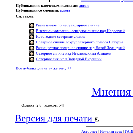
Публикации с ключевыми словами:
aurora
Публикации со словами:
aurora
См. также:
Размазанное по небу полярное сияние
В зеленой компании: северное сияние над Норвегией
Новогодние северные сияния
Полярное сияние вокруг северного полюса Сатурна
Разноцветное полярное сияние над Новой Зеландией
Северное сияние над Итальянскими Альпами
Северное сияние в Западной Виргинии
Все публикации на ту же тему >>
Мнения 
Оценка:
2.8 [голосов: 54]
Версия для печати
Астронет
|
Научная сеть
|
ГАИ