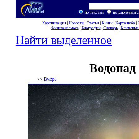
по текстам
по
ключевым с
Картинка дня
|
Новости
|
Статьи
|
Книги
|
Карта неба
|
Физика космоса
|
Биографии
|
Словарь
|
Ключевые 
Найти выделенное
Водопад
<<
Вчера