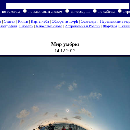
по текстам
по
ключевым словам
в
глоссарии
по
сайтам
пер
и
|
Статьи
|
Книги
|
Карта неба
|
Обзоры astro-ph
|
Созвездия
|
Переменные Звез
Биографии
|
Словарь
|
Ключевые слова
|
Астрономия в России
|
Форумы
|
Семи
Мир умбры
14.12.2012