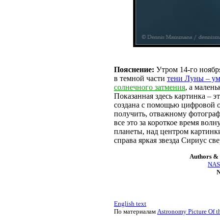
Пояснение:
Утром 14-го ноября
в темной части
тени Луны – у
солнечного затмения
, а мален
Показанная здесь картинка – э
создана с помощью цифровой о
получить, отважному фотографу
все это за короткое время во
планеты, над центром картинк
справа яркая звезда Сириус св
Authors & 
NASA
N
English text
По материалам
Astronomy Picture Of t