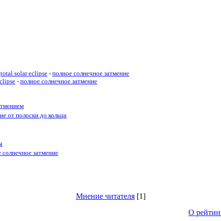
total solar eclipse
-
полное солнечное затмение
eclipse
-
полное солнечное затмение
атмением
ие от полоски до кольца
ы
е солнечное затмение
Мнение читателя
[1]
О рейтин