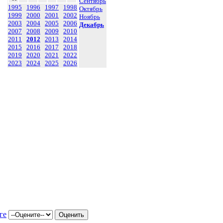
Сентябрь
1995
1996
1997
1998
Октябрь
1999
2000
2001
2002
Ноябрь
2003
2004
2005
2006
Декабрь
2007
2008
2009
2010
2011
2012
2013
2014
2015
2016
2017
2018
2019
2020
2021
2022
2023
2024
2025
2026
ге