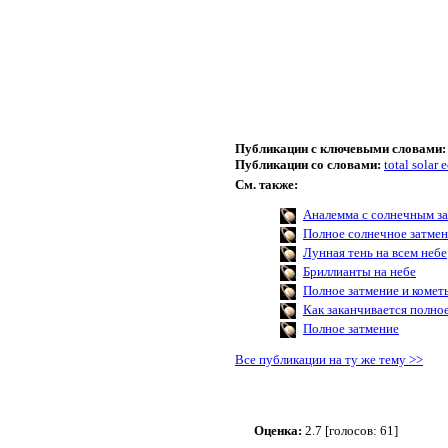
Публикации с ключевыми словами:
Публикации со словами:
total solar 
См. также:
Аналемма с солнечным з
Полное солнечное затмен
Лунная тень на всем небе
Бриллианты на небе
Полное затмение и комет
Как заканчивается полно
Полное затмение
Все публикации на ту же тему >>
Оценка:
2.7 [голосов: 61]