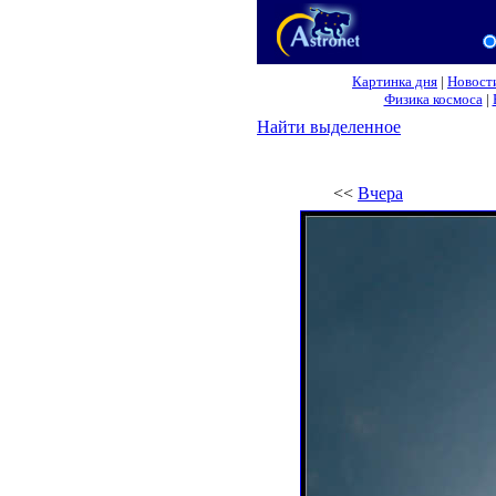
Картинка дня
|
Новост
Физика космоса
|
Найти выделенное
<<
Вчера