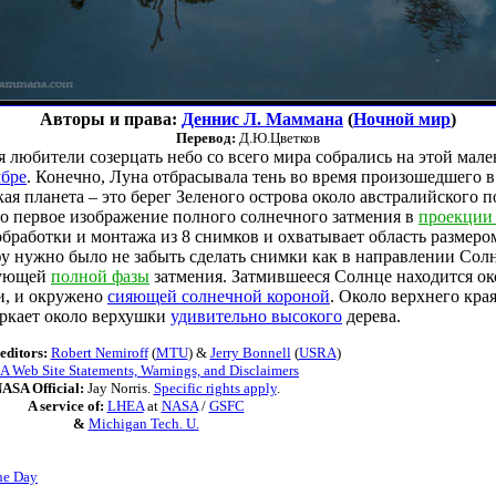
Авторы и права:
Деннис Л. Маммана
(
Ночной мир
)
Перевод:
Д.Ю.Цветков
 любители созерцать небо со всего мира собрались на этой мале
мбре
. Конечно, Луна отбрасывала тень во время произошедшего 
ькая планета – это берег Зеленого острова около австралийского 
то первое изображение полного солнечного затмения в
проекции 
бработки и монтажа из 8 снимков и охватывает область размеро
 нужно было не забыть сделать снимки как в направлении Солнц
лнующей
полной фазы
затмения. Затмившееся Солнце находится ок
и, и окружено
сияющей солнечной короной
. Около верхнего кра
еркает около верхушки
удивительно высокого
дерева.
editors:
Robert Nemiroff
(
MTU
) &
Jerry Bonnell
(
USRA
)
 Web Site Statements, Warnings, and Disclaimers
ASA Official:
Jay Norris.
Specific rights apply
.
A service of:
LHEA
at
NASA
/
GSFC
&
Michigan Tech. U.
he Day