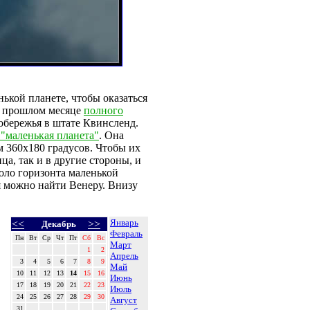
нькой планете, чтобы оказаться
в прошлом месяце
полного
побережья в штате Квинсленд.
"маленькая планета"
. Она
м 360х180 градусов. Чтобы их
а, так и в другие стороны, и
оло горизонта маленькой
я можно найти Венеру. Внизу
Январь
<<
>>
Декабрь
Февраль
Пн
Вт
Ср
Чт
Пт
Сб
Вс
Март
1
2
Апрель
3
4
5
6
7
8
9
Май
10
11
12
13
14
15
16
Июнь
17
18
19
20
21
22
23
Июль
24
25
26
27
28
29
30
Август
31