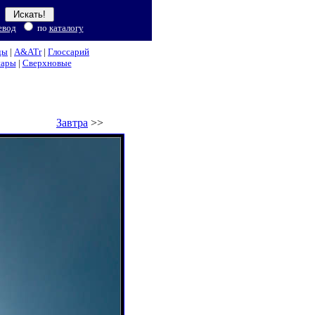
евод
по
каталогу
ды
|
A&ATr
|
Глоссарий
нары
|
Сверхновые
Завтра
>>