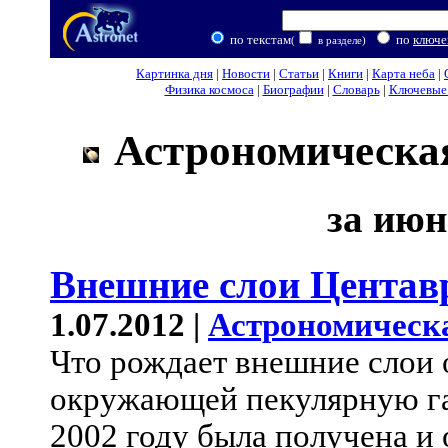
по текстам
по
ключе
(
в разделе)
Картинка дня
|
Новости
|
Статьи
|
Книги
|
Карта неба
|
Физика космоса
|
Биографии
|
Словарь
|
Ключевые 
Астрономическая
за июн
Внешние слои Центав
1.07.2012 |
Астрономическ
Что рождает внешние слои 
окружающей пекулярную га
2002 году была получена и