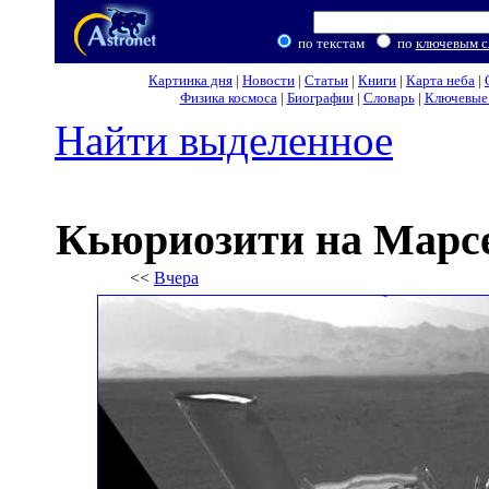
по текстам
по
ключевым с
Картинка дня
|
Новости
|
Статьи
|
Книги
|
Карта неба
|
Физика космоса
|
Биографии
|
Словарь
|
Ключевые 
Найти выделенное
Кьюриозити на Марсе
<<
Вчера