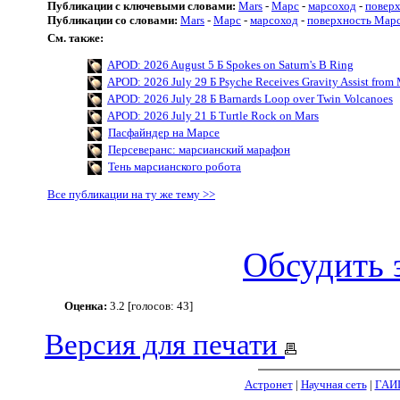
Публикации с ключевыми словами:
Mars
-
Марс
-
марсоход
-
повер
Публикации со словами:
Mars
-
Марс
-
марсоход
-
поверхность Мар
См. также:
APOD: 2026 August 5 Б Spokes on Saturn's B Ring
APOD: 2026 July 29 Б Psyche Receives Gravity Assist from 
APOD: 2026 July 28 Б Barnards Loop over Twin Volcanoes
APOD: 2026 July 21 Б Turtle Rock on Mars
Пасфайндер на Марсе
Персеверанс: марсианский марафон
Тень марсианского робота
Все публикации на ту же тему >>
Обсудить 
Оценка:
3.2 [голосов: 43]
Версия для печати
Астронет
|
Научная сеть
|
ГАИ