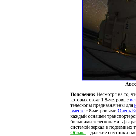
Авто
Пояснение:
Несмотря на то, ч
которых стоят 1.8-метровые
вс
телескопы предназначены для
вместе
с 8-метровыми
Очень Б
каждый оснащен транспортеро
большими телескопами. Для ра
системой зеркал в подземных 
Облака
– далекие спутники на