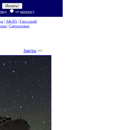
евод
по
каталогу
ды
|
A&ATr
|
Глоссарий
нары
|
Сверхновые
Завтра
>>