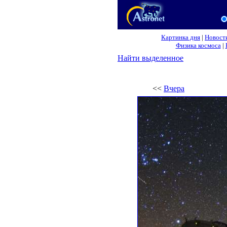
Картинка дня
|
Новост
Физика космоса
|
Найти выделенное
<<
Вчера