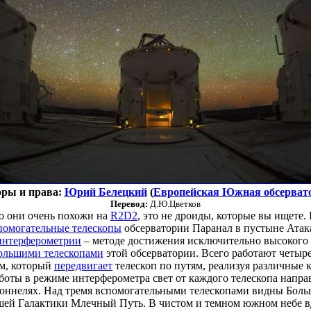
ры и права:
Юрий Белецкий
(
Европейская Южная обсерват
Перевод:
Д.Ю.Цветков
то они очень похожи на
R2D2
, это не дроиды, которые вы ищете.
помогательные телескопы
обсерватории Паранал в пустыне Атак
интерферометрии
– методе достижения исключительно высокого
ольшими телескопами
этой обсерватории. Всего работают четыр
м, который
передвигает
телескоп по путям, реализуя различные
боты в режиме интерферометра свет от каждого телескопа напра
тоннелях. Над тремя вспомогательными телескопами видны Бол
шей Галактики Млечный Путь. В чистом и темном южном небе вд