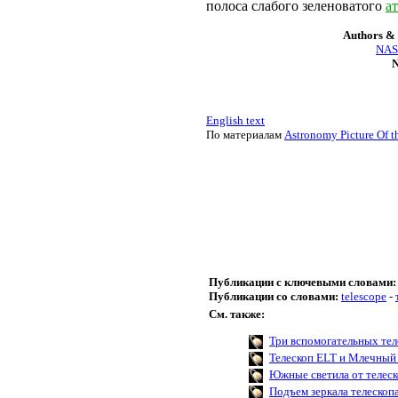
полоса слабого зеленоватого
а
Authors & 
NASA
N
English text
По материалам
Astronomy Picture Of t
Публикации с ключевыми словами:
Публикации со словами:
telescope
-
См. также:
Три вспомогательных тел
Телескоп ELT и Млечный
Южные светила от телес
Подъем зеркала телескоп