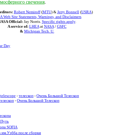
тмосферного свечения
.
editors:
Robert Nemiroff
(
MTU
) &
Jerry Bonnell
(
USRA
)
 Web Site Statements, Warnings, and Disclaimers
ASA Official:
Jay Norris.
Specific rights apply
.
A service of:
LHEA
at
NASA
/
GSFC
&
Michigan Tech. U.
he Day
telescope
-
телескоп
-
Очень Большой Телескоп
телескоп
-
Очень Большой Телескоп
ескопа
 Путь
копа SOFIA
а им.Уэбба после сборки