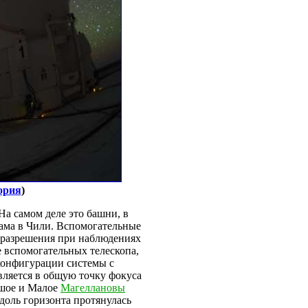
ория
)
 На самом деле это башни, в
ама в Чили. Вспомогательные
 разрешения при наблюдениях
е вспомогательных телескопа,
 конфигурации системы с
вляется в общую точку фокуса
ьшое и Малое
Магеллановы
оль горизонта протянулась