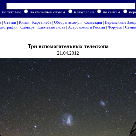
по текстам
по
ключевым словам
в
глоссарии
по
сайтам
пер
и
|
Статьи
|
Книги
|
Карта неба
|
Обзоры astro-ph
|
Созвездия
|
Переменные Звез
Биографии
|
Словарь
|
Ключевые слова
|
Астрономия в России
|
Форумы
|
Семи
Три вспомогательных телескопа
21.04.2012