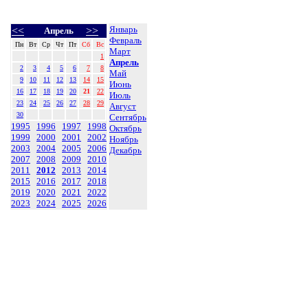
Январь
<<
>>
Апрель
Февраль
Пн
Вт
Ср
Чт
Пт
Сб
Вс
Март
1
Апрель
2
3
4
5
6
7
8
Май
9
10
11
12
13
14
15
Июнь
16
17
18
19
20
21
22
Июль
23
24
25
26
27
28
29
Август
30
Сентябрь
1995
1996
1997
1998
Октябрь
1999
2000
2001
2002
Ноябрь
2003
2004
2005
2006
Декабрь
2007
2008
2009
2010
2011
2012
2013
2014
2015
2016
2017
2018
2019
2020
2021
2022
2023
2024
2025
2026