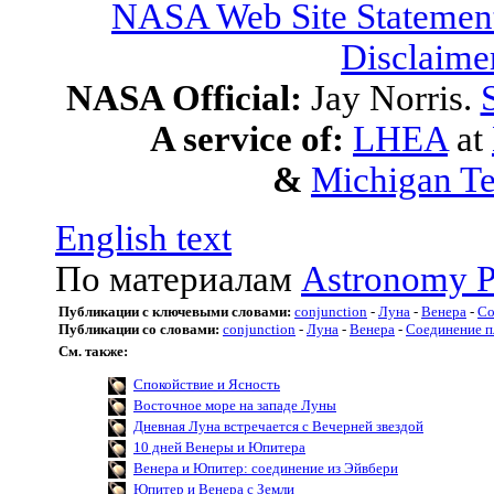
NASA Web Site Statement
Disclaime
NASA Official:
Jay Norris.
A service of:
LHEA
at
&
Michigan Te
English text
По материалам
Astronomy P
Публикации с ключевыми словами:
conjunction
-
Луна
-
Венера
-
Со
Публикации со словами:
conjunction
-
Луна
-
Венера
-
Соединение п
См. также:
Спокойствие и Ясность
Восточное море на западе Луны
Дневная Луна встречается с Вечерней звездой
10 дней Венеры и Юпитера
Венера и Юпитер: соединение из Эйвбери
Юпитер и Венера с Земли