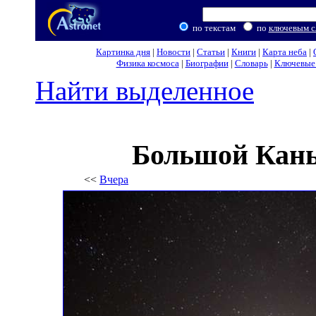
по текстам
по
ключевым с
Картинка дня
|
Новости
|
Статьи
|
Книги
|
Карта неба
|
Физика космоса
|
Биографии
|
Словарь
|
Ключевые 
Найти выделенное
Большой Кань
<<
Вчера