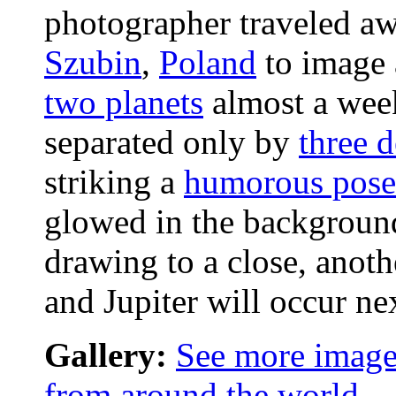
photographer traveled aw
Szubin
,
Poland
to image 
two planets
almost a wee
separated only by
three 
striking a
humorous pose
glowed in the backgrou
drawing to a close, anot
and Jupiter will occur ne
Gallery:
See more images
from around the world