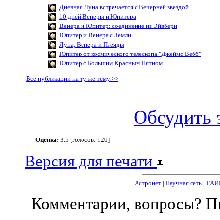
Дневная Луна встречается с Вечерней звездой
10 дней Венеры и Юпитера
Венера и Юпитер: соединение из Эйвбери
Юпитер и Венера с Земли
Луна, Венера и Плеяды
Юпитер от космического телескопа "Джеймс Вебб"
Юпитер с Большим Красным Пятном
Все публикации на ту же тему >>
Обсудить 
Оценка:
3.5 [голосов: 120]
Версия для печати
Астронет
|
Научная сеть
|
ГАИ
Комментарии, вопросы? 