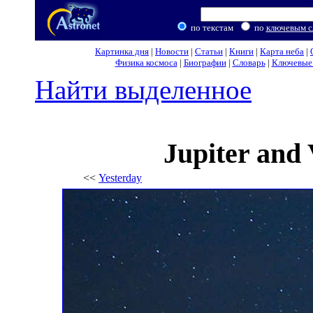
по текстам
по
ключевым с
Картинка дня
|
Новости
|
Статьи
|
Книги
|
Карта неба
|
Физика космоса
|
Биографии
|
Словарь
|
Ключевые 
Найти выделенное
Jupiter and
<<
Yesterday