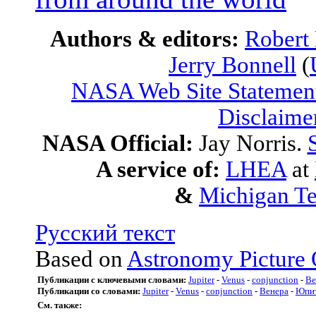
Authors & editors:
Robert
Jerry Bonnell
(
NASA Web Site Statement
Disclaime
NASA Official:
Jay Norris.
A service of:
LHEA
at
&
Michigan Te
Русский текст
Based on
Astronomy Picture 
Публикации с ключевыми словами:
Jupiter
-
Venus
-
conjunction
-
Ве
Публикации со словами:
Jupiter
-
Venus
-
conjunction
-
Венера
-
Юпи
См. также: