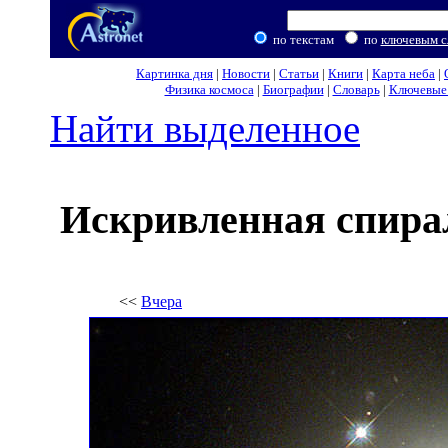
по текстам
по
ключевым с
Картинка дня
|
Новости
|
Статьи
|
Книги
|
Карта неба
|
Физика космоса
|
Биографии
|
Словарь
|
Ключевые 
Найти выделенное
Искривленная спира
<<
Вчера