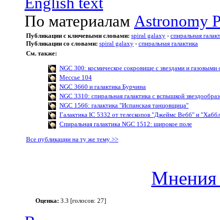
English text
По материалам
Astronomy P
Публикации с ключевыми словами:
spiral galaxy
-
спиральная галак
Публикации со словами:
spiral galaxy
-
спиральная галактика
См. также:
NGC 300: космическое сокровище с звездами и газовыми
Мессье 104
NGC 3660 и галактика Бурчина
NGC 3310: спиральная галактика с вспышкой звездообра
NGC 1566: галактика "Испанская танцовщица"
Галактика IC 5332 от телескопов "Джеймс Вебб" и "Хаббл
Спиральная галактика NGC 1512: широкое поле
Все публикации на ту же тему >>
Мнения 
Оценка:
3.3 [голосов: 27]