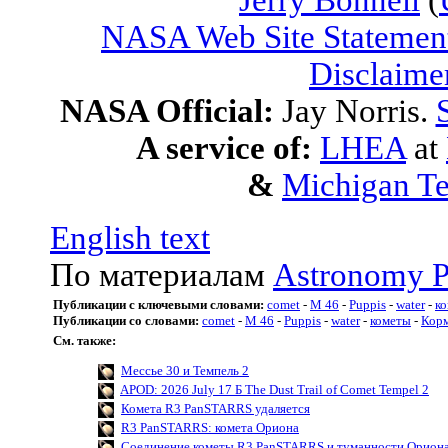
Jerry Bonnell
(
NASA Web Site Statement
Disclaime
NASA Official:
Jay Norris.
A service of:
LHEA
at
&
Michigan Te
English text
По материалам
Astronomy P
Публикации с ключевыми словами:
comet
-
M 46
-
Puppis
-
water
-
к
Публикации со словами:
comet
-
M 46
-
Puppis
-
water
-
кометы
-
Кор
См. также:
Мессье 30 и Темпель 2
APOD: 2026 July 17 Б The Dust Trail of Comet Tempel 2
Комета R3 PanSTARRS удаляется
R3 PanSTARRS: комета Ориона
Соединение кометы R3 PanSTARRS и туманности Орион