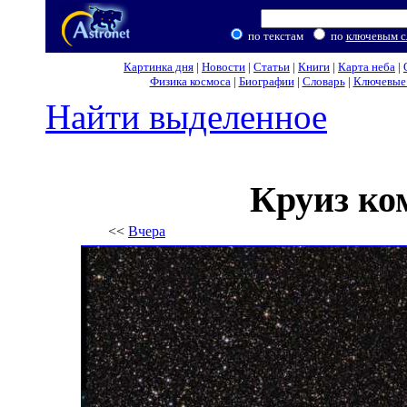
по текстам
по
ключевым с
Картинка дня
|
Новости
|
Статьи
|
Книги
|
Карта неба
|
Физика космоса
|
Биографии
|
Словарь
|
Ключевые 
Найти выделенное
Круиз ко
<<
Вчера