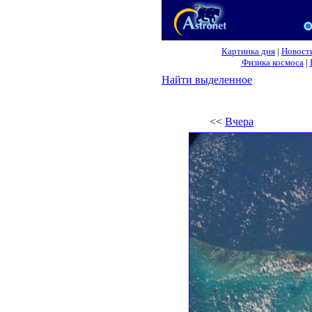
Картинка дня
|
Новост
Физика космоса
|
Найти выделенное
<<
Вчера