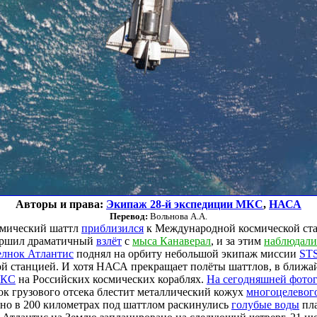
Авторы и права:
Экипаж 28-й экспедиции МКС
,
НАСА
Перевод:
Вольнова А.А.
мический шаттл
приблизился
к Международной космической ста
ершил драматичный
взлёт
с
мыса Канаверал
, и за этим
наблюдали
елнок Атлантис
поднял на орбиту небольшой экипаж миссии
STS
ной станцией. И хотя НАСА прекращает полёты шаттлов, в ближ
МКС
на Российских космических кораблях.
На сегодняшней фото
к грузового отсека блестит металлический кожух
многоцелевого
но в 200 километрах под шаттлом раскинулись
голубые воды
пла