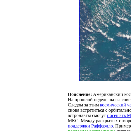
Пояснение:
Американский кос
На прошлой неделе шаттл сов
Следом за этим
космический ч
снова встретиться с орбиталь
астронавты смогут
посещать 
МКС. Между раскрытых створо
поддержки Раффаэлло
. Пример