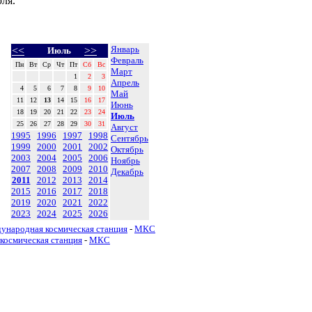
ля.
Январь
<<
>>
Июль
Февраль
Пн
Вт
Ср
Чт
Пт
Сб
Вс
Март
1
2
3
Апрель
4
5
6
7
8
9
10
Май
11
12
13
14
15
16
17
Июнь
18
19
20
21
22
23
24
Июль
25
26
27
28
29
30
31
Август
1995
1996
1997
1998
Сентябрь
1999
2000
2001
2002
Октябрь
2003
2004
2005
2006
Ноябрь
2007
2008
2009
2010
Декабрь
2011
2012
2013
2014
2015
2016
2017
2018
2019
2020
2021
2022
2023
2024
2025
2026
ународная космическая станция
-
МКС
космическая станция
-
МКС