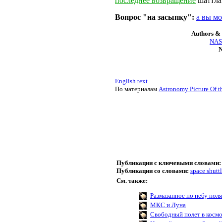
последнее возвращение
шаттла
Вопрос "на засыпку":
а вы мо
Authors & 
NASA
N
English text
По материалам
Astronomy Picture Of t
Публикации с ключевыми словами:
Публикации со словами:
space shuttl
См. также:
Размазанное по небу пол
МКС и Луна
Свободный полет в косм