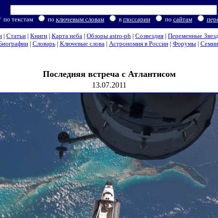
по текстам
по
ключевым словам
в
глоссарии
по
сайтам
пер
и
|
Статьи
|
Книги
|
Карта неба
|
Обзоры astro-ph
|
Созвездия
|
Переменные Звез
Биографии
|
Словарь
|
Ключевые слова
|
Астрономия в России
|
Форумы
|
Семи
Последняя встреча с Атлантисом
13.07.2011