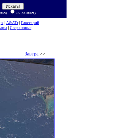
евод
по
каталогу
ды
|
A&ATr
|
Глоссарий
нары
|
Сверхновые
Завтра
>>