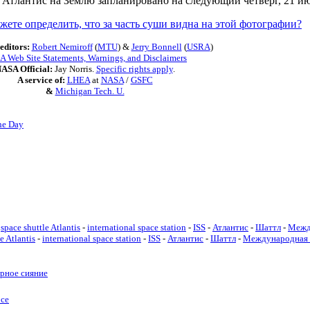
 Атлантис на Землю запланировано на следующий четверг, 21 ию
жете определить, что за часть суши видна на этой фотографии?
editors:
Robert Nemiroff
(
MTU
) &
Jerry Bonnell
(
USRA
)
 Web Site Statements, Warnings, and Disclaimers
ASA Official:
Jay Norris.
Specific rights apply
.
A service of:
LHEA
at
NASA
/
GSFC
&
Michigan Tech. U.
he Day
space shuttle Atlantis
-
international space station
-
ISS
-
Атлантис
-
Шаттл
-
Межд
e Atlantis
-
international space station
-
ISS
-
Атлантис
-
Шаттл
-
Международная 
ярное сияние
осе