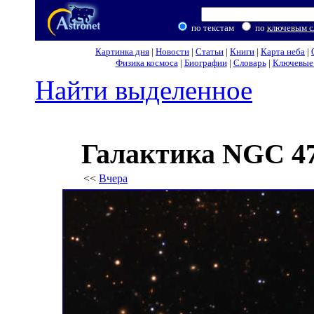
по текстам
по
ключевым с
Картинка дня
|
Новости
|
Статьи
|
Книги
|
Карта неба
|
Физика космоса
|
Биографии
|
Словарь
|
Ключевые 
Найти выделенное
Галактика NGC 47
<<
Вчера