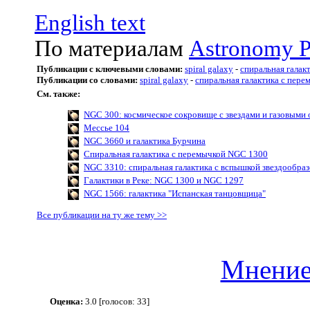
English text
По материалам
Astronomy P
Публикации с ключевыми словами:
spiral galaxy
-
спиральная галак
Публикации со словами:
spiral galaxy
-
спиральная галактика с пере
См. также:
NGC 300: космическое сокровище с звездами и газовыми
Мессье 104
NGC 3660 и галактика Бурчина
Спиральная галактика с перемычкой NGC 1300
NGC 3310: спиральная галактика с вспышкой звездообра
Галактики в Реке: NGC 1300 и NGC 1297
NGC 1566: галактика "Испанская танцовщица"
Все публикации на ту же тему >>
Мнение
Оценка:
3.0 [голосов: 33]