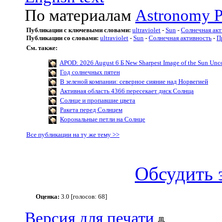
По материалам
Astronomy P
Публикации с ключевыми словами:
ultraviolet
-
Sun
-
Солнечная акт
Публикации со словами:
ultraviolet
-
Sun
-
Солнечная активность
-
П
См. также:
APOD: 2026 August 6 Б New Sharpest Image of the Sun Uncov
Год солнечных пятен
В зеленой компании: северное сияние над Норвегией
Активная область 4366 пересекает диск Солнца
Солнце и пропавшие цвета
Ракета перед Солнцем
Корональные петли на Солнце
Все публикации на ту же тему >>
Обсудить 
Оценка:
3.0 [голосов: 68]
Версия для печати