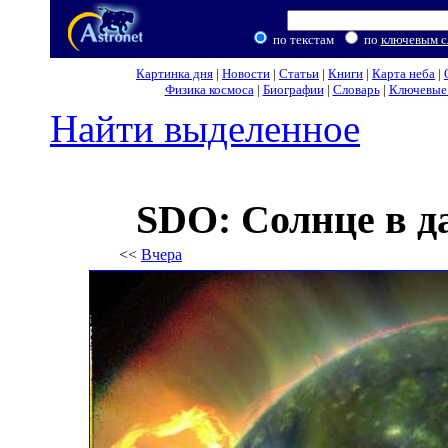
по текстам
по
ключевым с
Картинка дня
|
Новости
|
Статьи
|
Книги
|
Карта неба
|
Физика космоса
|
Биографии
|
Словарь
|
Ключевые 
Найти выделенное
SDO: Солнце в д
<<
Вчера