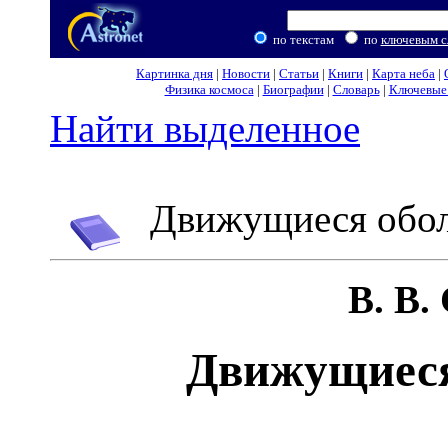
по текстам
по
ключевым с
Картинка дня
|
Новости
|
Статьи
|
Книги
|
Карта неба
|
Физика космоса
|
Биографии
|
Словарь
|
Ключевые 
Найти выделенное
Движущиеся обол
В. В
Движущиеся