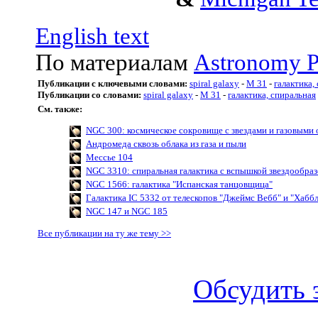
English text
По материалам
Astronomy P
Публикации с ключевыми словами:
spiral galaxy
-
M 31
-
галактика,
Публикации со словами:
spiral galaxy
-
M 31
-
галактика, спиральная
См. также:
NGC 300: космическое сокровище с звездами и газовыми
Андромеда сквозь облака из газа и пыли
Мессье 104
NGC 3310: спиральная галактика с вспышкой звездообра
NGC 1566: галактика "Испанская танцовщица"
Галактика IC 5332 от телескопов "Джеймс Вебб" и "Хаббл
NGC 147 и NGC 185
Все публикации на ту же тему >>
Обсудить 