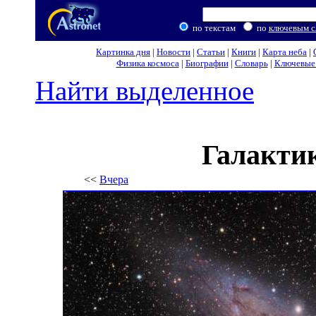
по текстам
по
ключевым с
Картинка дня
|
Новости
|
Статьи
|
Книги
|
Карта неба
|
Физика космоса
|
Биографии
|
Словарь
|
Ключевые 
Найти выделенное
Галакти
<<
Вчера