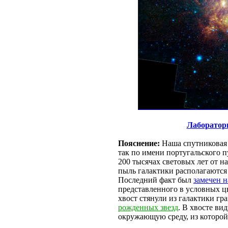
Лаборатори
Пояснение:
Наша спутниковая
так по имени португальского 
200 тысячах световых лет от н
пыль галактики располагаются 
Последний факт был
замечен н
представленного в условных цв
хвост стянули из галактики г
рожденных звезд
. В хвосте ви
окружающую среду, из которой