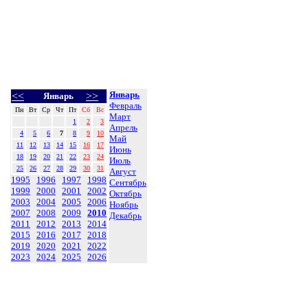
Январь
<<
>>
Январь
Февраль
Пн
Вт
Ср
Чт
Пт
Сб
Вс
Март
1
2
3
Апрель
4
5
6
7
8
9
10
Май
11
12
13
14
15
16
17
Июнь
18
19
20
21
22
23
24
Июль
25
26
27
28
29
30
31
Август
1995
1996
1997
1998
Сентябрь
1999
2000
2001
2002
Октябрь
2003
2004
2005
2006
Ноябрь
2007
2008
2009
2010
Декабрь
2011
2012
2013
2014
2015
2016
2017
2018
2019
2020
2021
2022
2023
2024
2025
2026