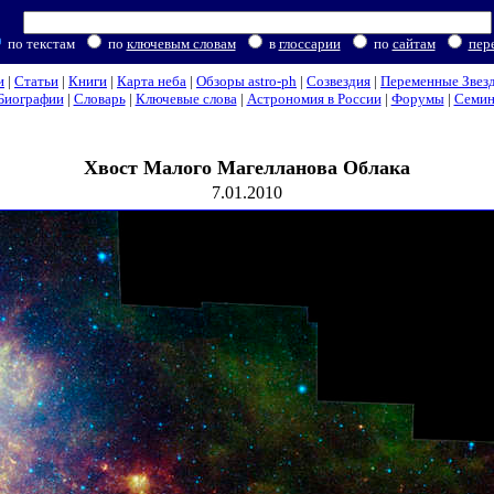
по текстам
по
ключевым словам
в
глоссарии
по
сайтам
пер
и
|
Статьи
|
Книги
|
Карта неба
|
Обзоры astro-ph
|
Созвездия
|
Переменные Звез
Биографии
|
Словарь
|
Ключевые слова
|
Астрономия в России
|
Форумы
|
Семи
Хвост Малого Магелланова Облака
7.01.2010