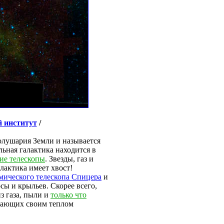
й институт
/
лушария Земли и называется
льная галактика находится в
ие телескопы
. Звезды, газ и
лактика имеет хвост!
мического телескопа Спицера
и
сы и крыльев. Скорее всего,
з газа, пыли и
только что
евающих своим теплом