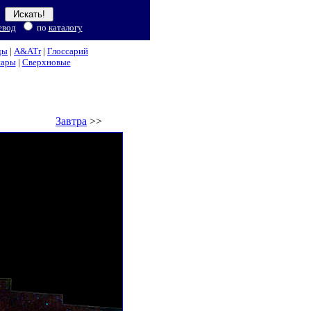
евод
по
каталогу
ды
|
A&ATr
|
Глоссарий
нары
|
Сверхновые
Завтра
>>