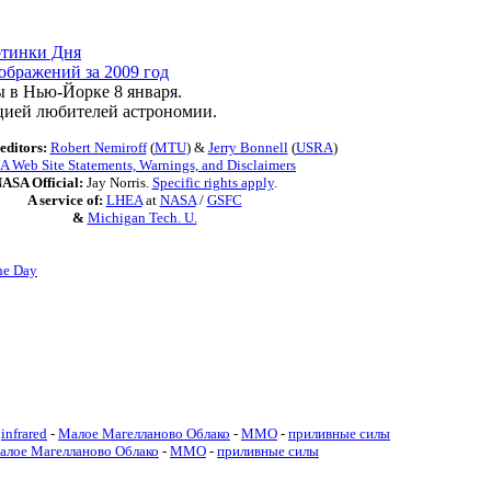
ртинки Дня
ображений за 2009 год
 в Нью-Йорке 8 января.
цией любителей астрономии.
editors:
Robert Nemiroff
(
MTU
) &
Jerry Bonnell
(
USRA
)
 Web Site Statements, Warnings, and Disclaimers
ASA Official:
Jay Norris.
Specific rights apply
.
A service of:
LHEA
at
NASA
/
GSFC
&
Michigan Tech. U.
he Day
infrared
-
Малое Магелланово Облако
-
ММО
-
приливные силы
алое Магелланово Облако
-
ММО
-
приливные силы