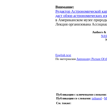
Внимание:
Редактор Астрономической ка
даст обзор астрономических из
в Американском музее природы
Лекция организована Ассоциа
Authors & 
NASA
N
English text
По материалам
Astronomy Picture Of t
Публикации с ключевыми словами:
Публикации со словами:
infrared
-
М
См. также: