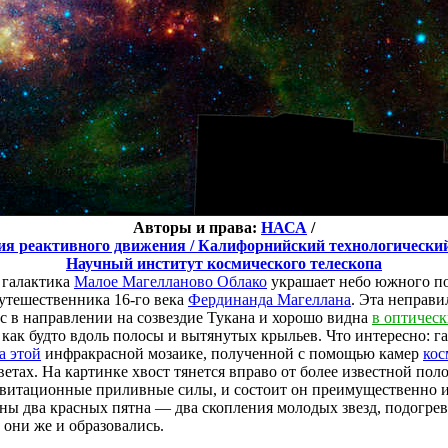
Авторы и права:
НАСА
/
я реактивного движения / Калифорнийский технологически
Научный институт космического телескопа
 галактика
Малое Магелланово Облако
украшает небо южного по
путешественника 16-го века
Фердинанда Магеллана
. Эта неправи
ас в направлении на созвездие Тукана и хорошо видна
в оптическ
как будто вдоль полосы и вытянутых крыльев. Что интересно: га
а этой
инфракрасной мозаике, полученной с помощью камер
кос
етах. На картинке хвост тянется вправо от более известной поло
равитационные приливные силы, и состоит он преимущественно и
дны два красных пятна — два скопления молодых звезд, подогр
 они же и образовались.