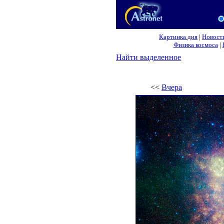
Картинка дня
|
Новост
Физика космоса
|
Найти выделенное
<<
Вчера