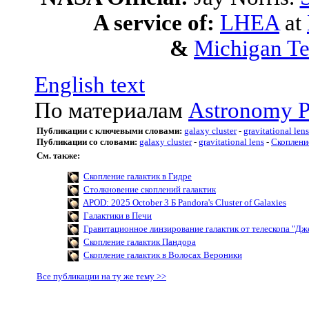
A service of:
LHEA
at
&
Michigan Te
English text
По материалам
Astronomy P
Публикации с ключевыми словами:
galaxy cluster
-
gravitational lens
Публикации со словами:
galaxy cluster
-
gravitational lens
-
Скоплени
См. также:
Скопление галактик в Гидре
Столкновение скоплений галактик
APOD: 2025 October 3 Б Pandora's Cluster of Galaxies
Галактики в Печи
Гравитационное линзирование галактик от телескопа "Д
Скопление галактик Пандора
Скопление галактик в Волосах Вероники
Все публикации на ту же тему >>