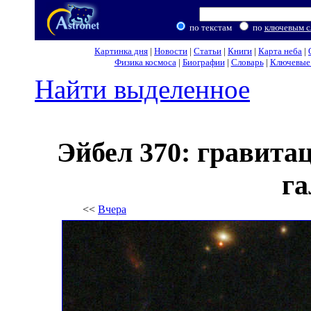
по текстам
по
ключевым с
Картинка дня
|
Новости
|
Статьи
|
Книги
|
Карта неба
|
Физика космоса
|
Биографии
|
Словарь
|
Ключевые 
Найти выделенное
Эйбел 370: гравита
га
<<
Вчера