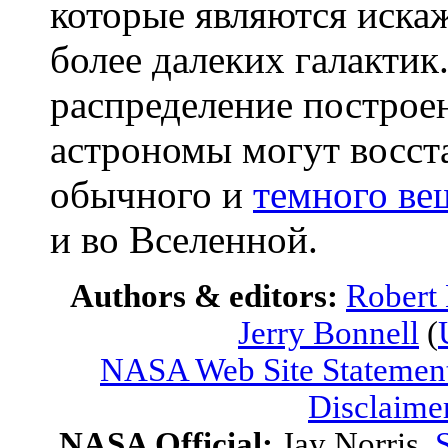
которые являются иск
более далеких галактик
распределение построе
астрономы могут восст
обычного и
темного ве
и во Вселенной.
Authors & editors:
Robert
Jerry Bonnell
(
NASA Web Site Statement
Disclaime
NASA Official:
Jay Norris.
S