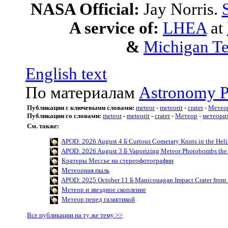
NASA Official:
Jay Norris.
A service of:
LHEA
at
&
Michigan Te
English text
По материалам
Astronomy P
Публикации с ключевыми словами:
meteor
-
meteorit
-
crater
-
Метео
Публикации со словами:
meteor
-
meteorit
-
crater
-
Метеор
-
метеори
См. также:
APOD: 2026 August 4 Б Curious Cometary Knots in the Hel
APOD: 2026 August 3 Б Vaporizing Meteor Photobombs the 
Кратеры Мессье на стереофотографии
Метеорная пыль
APOD: 2025 October 11 Б Manicouagan Impact Crater from
Метеор и звездное скопление
Метеор перед галактикой
Все публикации на ту же тему >>