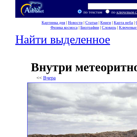
по текстам
по
ключевым с
Картинка дня
|
Новости
|
Статьи
|
Книги
|
Карта неба
|
Физика космоса
|
Биографии
|
Словарь
|
Ключевые 
Найти выделенное
Внутри метеоритн
<<
Вчера