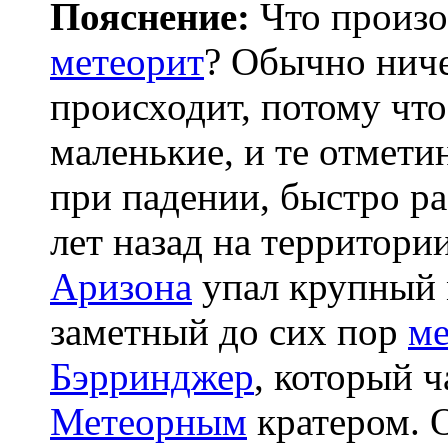
Пояснение:
Что произо
метеорит
? Обычно ниче
происходит, потому чт
маленькие, и те отмети
при падении, быстро р
лет назад на территори
Аризона
упал крупный 
заметный до сих пор
ме
Бэрринджер
, который 
Метеорным
кратером. 