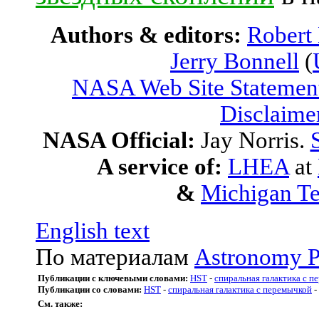
Authors & editors:
Robert
Jerry Bonnell
(
NASA Web Site Statement
Disclaime
NASA Official:
Jay Norris.
A service of:
LHEA
at
&
Michigan Te
English text
По материалам
Astronomy P
Публикации с ключевыми словами:
HST
-
спиральная галактика с п
Публикации со словами:
HST
-
спиральная галактика с перемычкой
-
См. также: