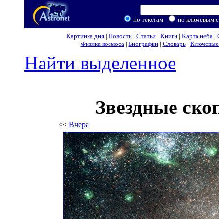
по текстам
по
ключевым с
Картинка дня
|
Новости
|
Статьи
|
Книги
|
Карта неба
|
Физика космоса
|
Биографии
|
Словарь
|
Ключевые 
Найти выделенное
Звездные ско
<<
Вчера