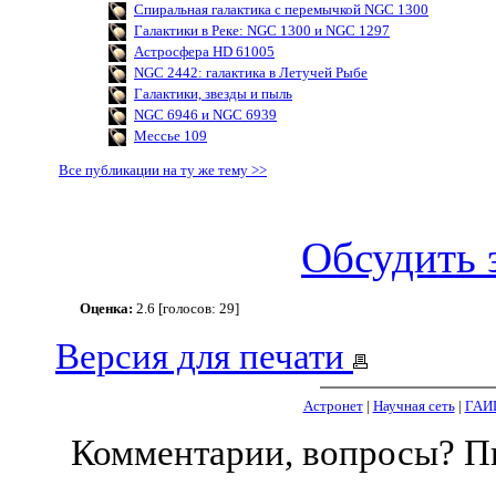
Спиральная галактика с перемычкой NGC 1300
Галактики в Реке: NGC 1300 и NGC 1297
Астросфера HD 61005
NGC 2442: галактика в Летучей Рыбе
Галактики, звезды и пыль
NGC 6946 и NGC 6939
Мессье 109
Все публикации на ту же тему >>
Обсудить 
Оценка:
2.6 [голосов: 29]
Версия для печати
Астронет
|
Научная сеть
|
ГАИ
Комментарии, вопросы? 