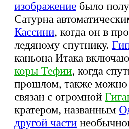
изображение
было полу
Сатурна автоматическ
Кассини
, когда он в п
ледяному спутнику.
Гип
каньона Итака включаю
коры Тефии
, когда спу
прошлом, также можно 
связан с огромной
Гига
кратером, названным
О
другой части
необычног