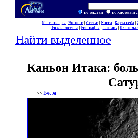
по текстам
по
ключевым с
Картинка дня
|
Новости
|
Статьи
|
Книги
|
Карта неба
|
Физика космоса
|
Биографии
|
Словарь
|
Ключевые 
Найти выделенное
Каньон Итака: бол
Сату
<<
Вчера