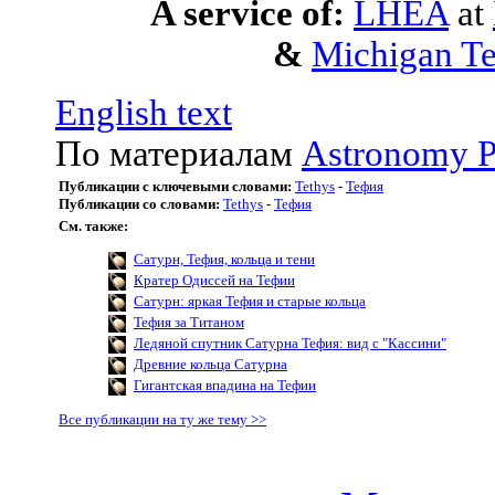
A service of:
LHEA
at
&
Michigan Te
English text
По материалам
Astronomy P
Публикации с ключевыми словами:
Tethys
-
Тефия
Публикации со словами:
Tethys
-
Тефия
См. также:
Сатурн, Тефия, кольца и тени
Кратер Одиссей на Тефии
Сатурн: яркая Тефия и старые кольца
Тефия за Титаном
Ледяной спутник Сатурна Тефия: вид с "Кассини"
Древние кольца Сатурна
Гигантская впадина на Тефии
Все публикации на ту же тему >>