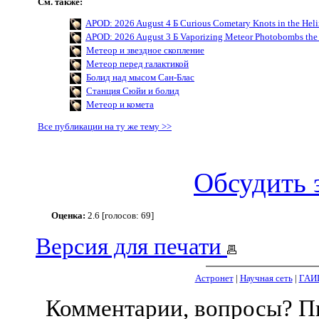
См. также:
APOD: 2026 August 4 Б Curious Cometary Knots in the Hel
APOD: 2026 August 3 Б Vaporizing Meteor Photobombs the 
Метеор и звездное скопление
Метеор перед галактикой
Болид над мысом Сан-Блас
Станция Сюйи и болид
Метеор и комета
Все публикации на ту же тему >>
Обсудить 
Оценка:
2.6 [голосов: 69]
Версия для печати
Астронет
|
Научная сеть
|
ГАИ
Комментарии, вопросы? 