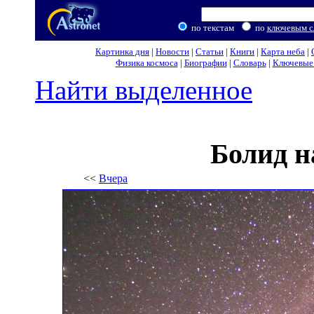
по текстам
по
ключевым с
Картинка дня
|
Новости
|
Статьи
|
Книги
|
Карта неба
|
Физика космоса
|
Биографии
|
Словарь
|
Ключевые 
Найти выделенное
Болид н
<<
Вчера