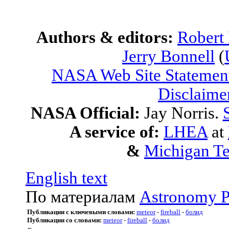
Authors & editors:
Robert
Jerry Bonnell
(
NASA Web Site Statement
Disclaime
NASA Official:
Jay Norris.
A service of:
LHEA
at
&
Michigan Te
English text
По материалам
Astronomy P
Публикации с ключевыми словами:
meteor
-
fireball
-
болид
Публикации со словами:
meteor
-
fireball
-
болид