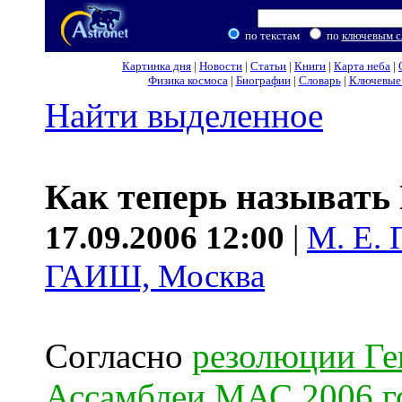
по текстам
по
ключевым с
Картинка дня
|
Новости
|
Статьи
|
Книги
|
Карта неба
|
Физика космоса
|
Биографии
|
Словарь
|
Ключевые 
Найти выделенное
Как теперь называть
17.09.2006 12:00
|
М. Е.
ГАИШ, Москва
Согласно
резолюции Ге
Ассамблеи МАС 2006 г