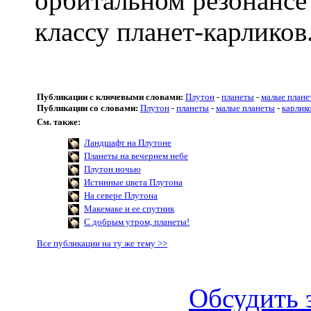
орбитальном резонансе
классу планет-карликов
Публикации с ключевыми словами:
Плутон
-
планеты
-
малые плане
Публикации со словами:
Плутон
-
планеты
-
малые планеты
-
карлик
См. также:
Ландшафт на Плутоне
Планеты на вечернем небе
Плутон ночью
Истинные цвета Плутона
На севере Плутона
Макемаке и ее спутник
С добрым утром, планеты!
Все публикации на ту же тему >>
Обсудить 