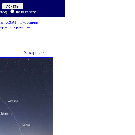
евод
по
каталогу
ды
|
A&ATr
|
Глоссарий
нары
|
Сверхновые
Завтра
>>