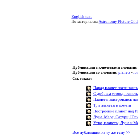
English text
По материалам
Astronomy Picture Of t
Публикации с ключевыми словами:
Публикации со словами:
planets
-
пл
См. также:
Парад планет после закат
С добрым утром, планет
Планеты выстроились на
Три планеты и комета
Построение планет над И
Луна, Марс, Сатурн, Юп
Утро, планеты, Луна и М
Все публикации на ту же тему >>