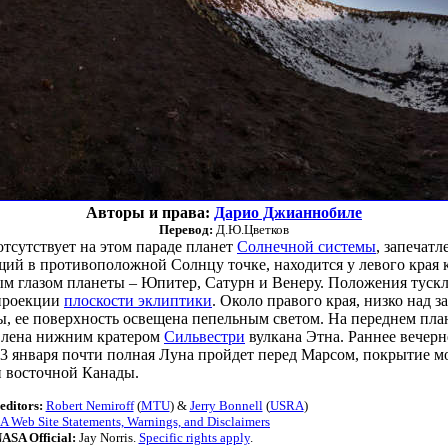
Авторы и права:
Дарио Джианнобиле
Перевод:
Д.Ю.Цветков
тсутствует на этом параде планет
Солнечной системы
, запечат
щий в противоположной Солнцу точке, находится у левого края
м глазом планеты – Юпитер, Сатурн и Венеру. Положения туск
 проекции
плоскости эклиптики
. Около правого края, низко над 
, ее поверхность освещена пепельным светом. На переднем пла
авлена нижним кратером
Сильвестри
вулкана Этна. Раннее вечерн
13 января почти полная Луна пройдет перед Марсом, покрытие м
 восточной Канады.
editors:
Robert Nemiroff
(
MTU
) &
Jerry Bonnell
(
USRA
)
 Web Site Statements, Warnings, and Disclaimers
ASA Official:
Jay Norris.
Specific rights apply
.