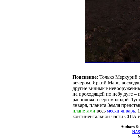
Пояснение:
Только Меркурий о
вечером. Яркий Марс, восходя
другие видимые невооруженны
на проходящей по небу дуге –
расположен серп молодой Луны
января, планета Земля предст
планетами
весь
месяц январь
. 
континентальной части США и
Authors & 
NASA
N