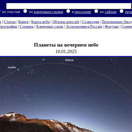
по текстам
по
ключевым словам
в
глоссарии
по
сайтам
пер
и
|
Статьи
|
Книги
|
Карта неба
|
Обзоры astro-ph
|
Созвездия
|
Переменные Звез
Биографии
|
Словарь
|
Ключевые слова
|
Астрономия в России
|
Форумы
|
Семи
Планеты на вечернем небе
10.01.2025