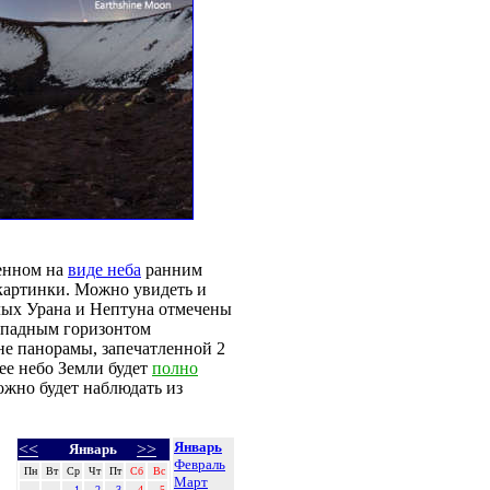
ленном на
виде неба
ранним
 картинки. Можно увидеть и
лых Урана и Нептуна отмечены
западным горизонтом
не панорамы, запечатленной 2
ее небо Земли будет
полно
ожно будет наблюдать из
Январь
<<
>>
Январь
Февраль
Пн
Вт
Ср
Чт
Пт
Сб
Вс
Март
1
2
3
4
5