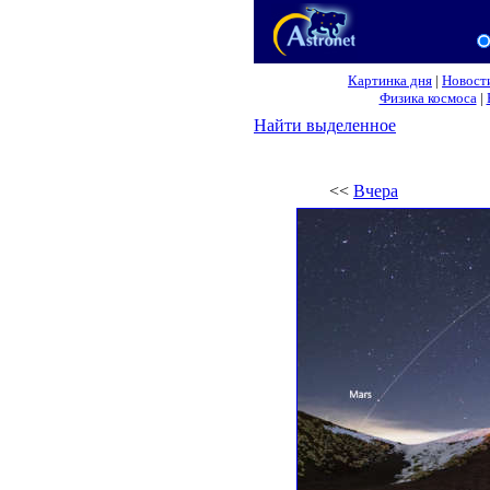
Картинка дня
|
Новост
Физика космоса
|
Найти выделенное
<<
Вчера