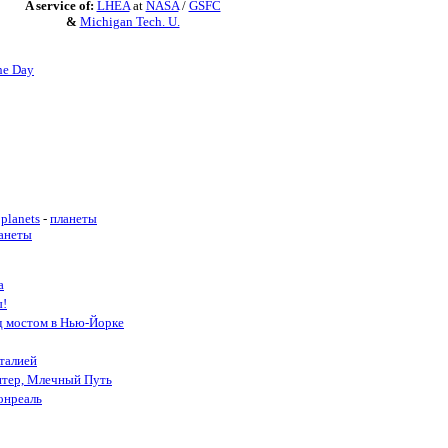
A service of:
LHEA
at
NASA
/
GSFC
&
Michigan Tech. U.
he Day
planets
-
планеты
анеты
а
ы!
д мостом в Нью-Йорке
талией
итер, Млечный Путь
онреаль