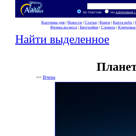
по текстам
по
ключевым с
Картинка дня
|
Новости
|
Статьи
|
Книги
|
Карта неба
|
Физика космоса
|
Биографии
|
Словарь
|
Ключевые 
Найти выделенное
Планет
<<
Вчера