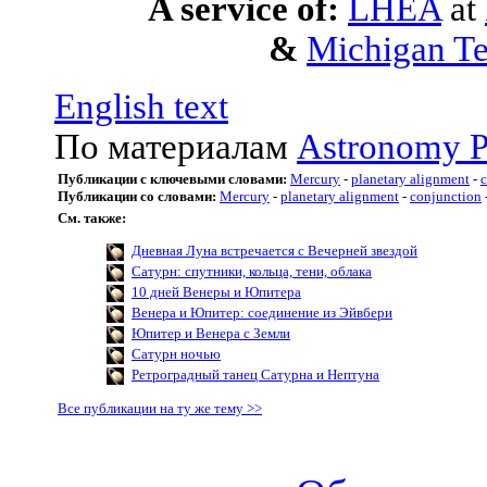
A service of:
LHEA
at
&
Michigan Te
English text
По материалам
Astronomy P
Публикации с ключевыми словами:
Mercury
-
planetary alignment
-
c
Публикации со словами:
Mercury
-
planetary alignment
-
conjunction
См. также:
Дневная Луна встречается с Вечерней звездой
Сатурн: спутники, кольца, тени, облака
10 дней Венеры и Юпитера
Венера и Юпитер: соединение из Эйвбери
Юпитер и Венера с Земли
Сатурн ночью
Ретроградный танец Сатурна и Нептуна
Все публикации на ту же тему >>