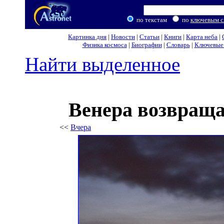
по текстам
по
ключевым с
Картинка дня
|
Новости
|
Статьи
|
Книги
|
Карта неба
|
Физика космоса
|
Биографии
|
Словарь
|
Ключевые 
Найти выделенное
Венера возвраща
<<
Вчера