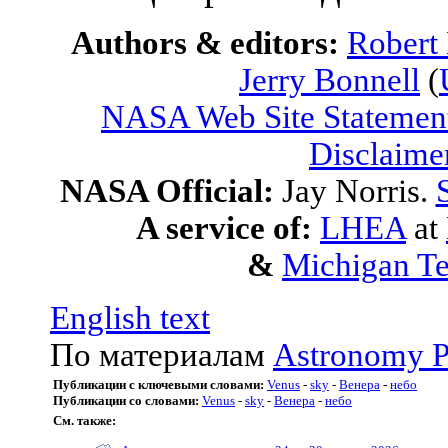
Authors & editors:
Robert
Jerry Bonnell
(
NASA Web Site Statement
Disclaime
NASA Official:
Jay Norris.
A service of:
LHEA
at
&
Michigan Te
English text
По материалам
Astronomy P
Публикации с ключевыми словами:
Venus
-
sky
-
Венера
-
небо
Публикации со словами:
Venus
-
sky
-
Венера
-
небо
См. также: