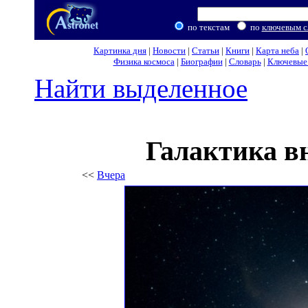
по текстам
по
ключевым с
Картинка дня
|
Новости
|
Статьи
|
Книги
|
Карта неба
|
Физика космоса
|
Биографии
|
Словарь
|
Ключевые 
Найти выделенное
Галактика в
<<
Вчера