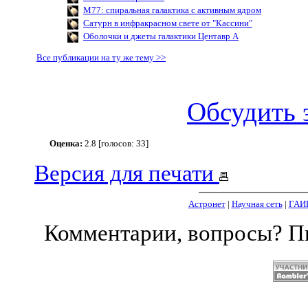
M77: спиральная галактика с активным ядром
Сатурн в инфракрасном свете от "Кассини"
Оболочки и джеты галактики Центавр А
Все публикации на ту же тему >>
Обсудить 
Оценка:
2.8 [голосов: 33]
Версия для печати
Астронет
|
Научная сеть
|
ГАИ
Комментарии, вопросы? 