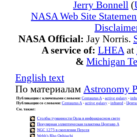
Jerry Bonnell
(
NASA Web Site Statement
Disclaime
NASA Official:
Jay Norris.
A service of:
LHEA
at
&
Michigan Te
English text
По материалам
Astronomy P
Публикации с ключевыми словами:
Centaurus A
-
active galaxy
-
infr
Публикации со словами:
Centaurus A
-
active galaxy
-
infrared
-
Цента
См. также:
Столбы туманности Орла в инфракрасном свете
Пекулярная эллиптическая галактика Центавр A
NGC 1275 в скоплении Персея
Webb's Rho Ophiuchi