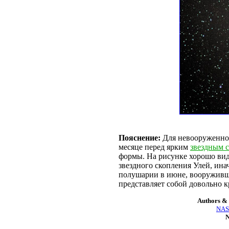
Пояснение:
Для невооруженног
месяце перед ярким
звездным 
формы. На рисунке хорошо вид
звездного скопления Улей, ина
полушарии в июне, вооружив
представляет собой довольно к
Authors & 
NASA
N