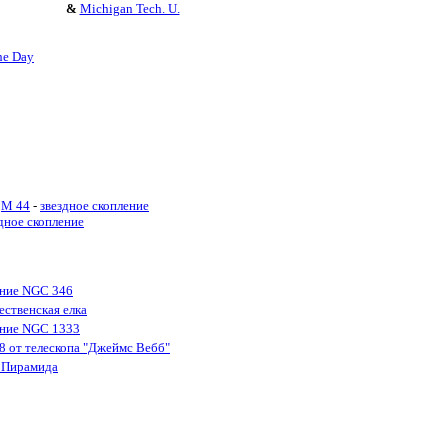
&
Michigan Tech. U.
he Day
M 44
-
звездное скопление
дное скопление
ение NGC 346
ественская елка
ение NGC 1333
48 от телескопа "Джеймс Вебб"
 Пирамида