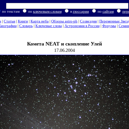
по текстам
по
ключевым словам
в
глоссарии
по
сайтам
пер
и
|
Статьи
|
Книги
|
Карта неба
|
Обзоры astro-ph
|
Созвездия
|
Переменные Звез
Биографии
|
Словарь
|
Ключевые слова
|
Астрономия в России
|
Форумы
|
Семи
Комета NEAT и скопление Улей
17.06.2004