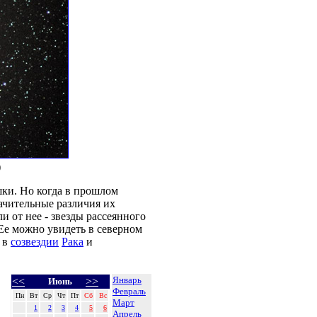
)
ки. Но когда в прошлом
ачительные различия их
али от нее - звезды рассеянного
Ее можно увидеть в северном
 в
созвездии
Рака
и
Январь
<<
>>
Июнь
Февраль
Пн
Вт
Ср
Чт
Пт
Сб
Вс
Март
1
2
3
4
5
6
Апрель