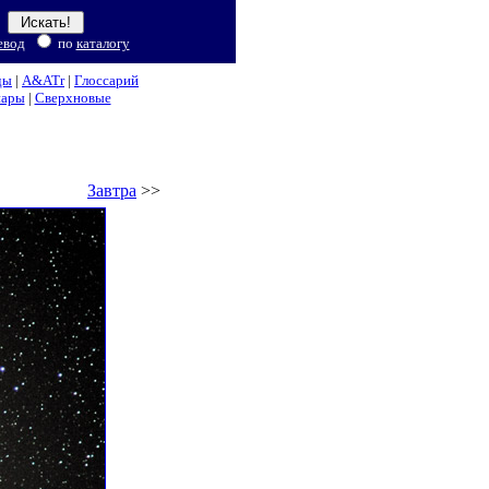
евод
по
каталогу
ды
|
A&ATr
|
Глоссарий
нары
|
Сверхновые
Завтра
>>