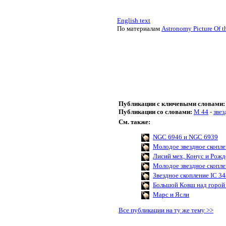
English text
По материалам
Astronomy Picture Of t
Публикации с ключевыми словами:
Публикации со словами:
M 44
-
звез
См. также:
NGC 6946 и NGC 6939
Молодое звездное скопл
Лисий мех, Конус и Рожд
Молодое звездное скопл
Звездное скопление IC 3
Большой Ковш над горой
Марс и Ясли
Все публикации на ту же тему >>