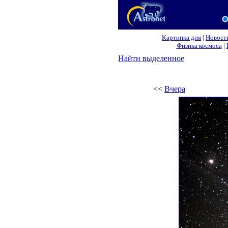
Картинка дня
|
Новост
Физика космоса
|
Найти выделенное
<<
Вчера