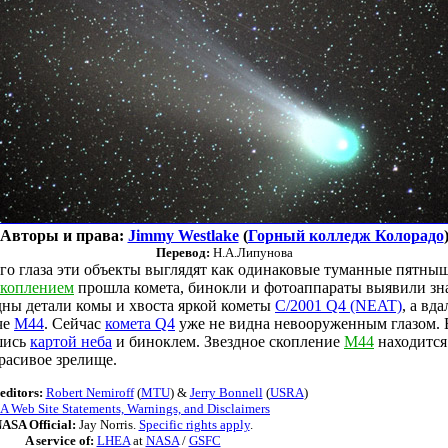
Авторы и права:
Jimmy Westlake
(
Горный колледж Колорадо
Перевод:
Н.А.Липунова
о глаза эти объекты выглядят как одинаковые туманные пятныш
скоплением
прошла комета, бинокли и фотоаппараты выявили зн
ны детали комы и хвоста яркой кометы
C/2001 Q4 (NEAT)
, а вд
че
M44
. Сейчас
комета Q4
уже не видна невооруженным глазом. 
шись
картой неба
и биноклем. Звездное скопление
M44
находится
расивое зрелище.
editors:
Robert Nemiroff
(
MTU
) &
Jerry Bonnell
(
USRA
)
 Web Site Statements, Warnings, and Disclaimers
ASA Official:
Jay Norris.
Specific rights apply
.
A service of:
LHEA
at
NASA
/
GSFC