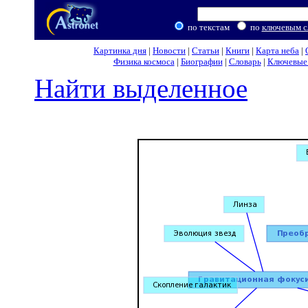
по текстам
по
ключевым с
Картинка дня
|
Новости
|
Статьи
|
Книги
|
Карта неба
|
Физика космоса
|
Биографии
|
Словарь
|
Ключевые 
Найти выделенное