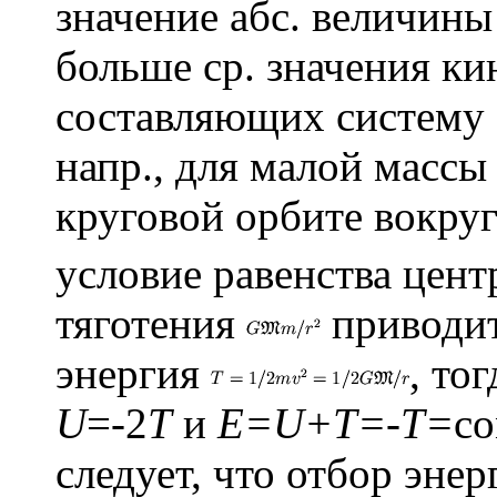
значение абс. величины 
больше ср. значения ки
составляющих систему 
напр., для малой масс
круговой орбите вокру
условие равенства цен
тяготения
приводи
энергия
, то
U
=-2
T
и
E=U+T=-T=
co
следует, что отбор эне