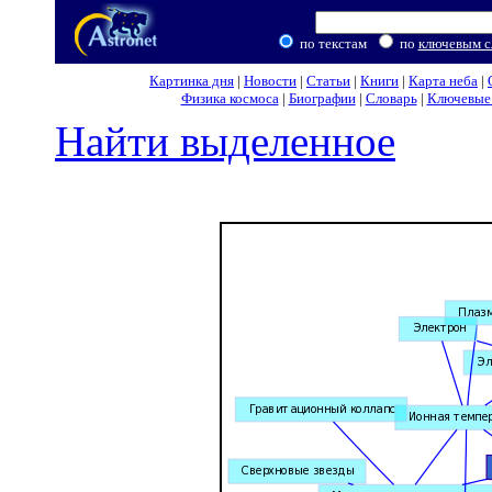
по текстам
по
ключевым с
Картинка дня
|
Новости
|
Статьи
|
Книги
|
Карта неба
|
Физика космоса
|
Биографии
|
Словарь
|
Ключевые 
Найти выделенное