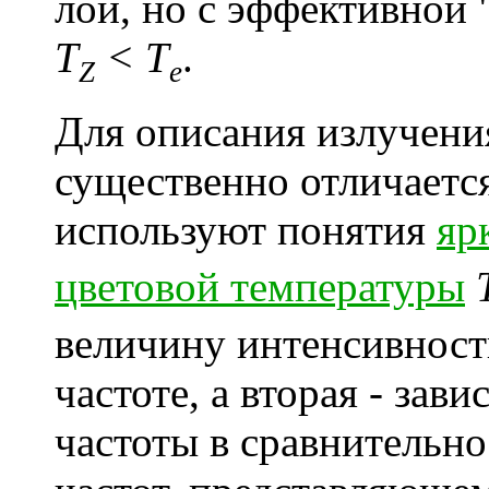
лой, но с эффективной
T
< T
.
Z
e
Для описания излучения
существенно отличается
используют понятия
яр
цветовой температуры
величину интенсивност
частоте, а вторая - зав
частоты в сравнительн