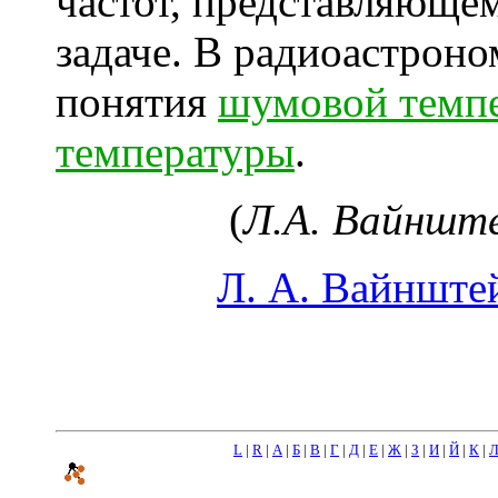
частот, представляюще
задаче. В радиоастрон
понятия
шумовой темп
температуры
.
(
Л.А. Вайнште
Л. А. Вайнште
L
|
R
|
А
|
Б
|
В
|
Г
|
Д
|
Е
|
Ж
|
З
|
И
|
Й
|
К
|