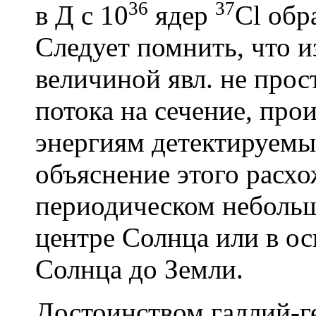
36
37
в Д с 10
ядер
Cl обр
Следует помнить, что 
величиной явл. не прос
потока на сечение, про
энергиям детектируемы
объяснение этого расхо
периодическом неболь
центре Солнца или в ос
Солнца до Земли.
Достоинством галлий-г