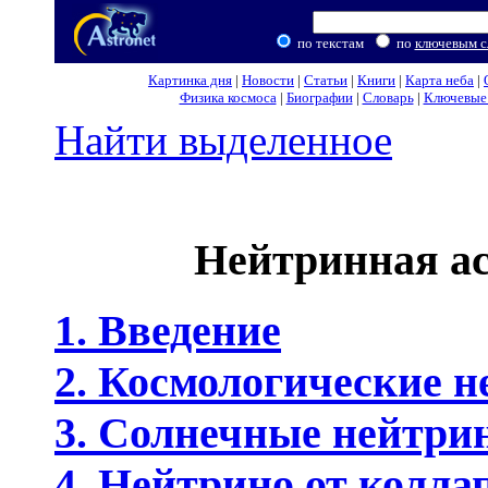
по текстам
по
ключевым с
Картинка дня
|
Новости
|
Статьи
|
Книги
|
Карта неба
|
Физика космоса
|
Биографии
|
Словарь
|
Ключевые 
Найти выделенное
Нейтринная а
1. Введение
2. Космологические 
3. Солнечные нейтри
4. Нейтрино от коллап