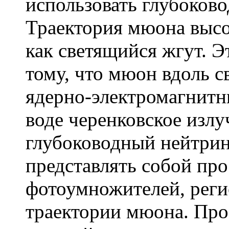
использовать глубоково
Траектория мюона высо
как светящийся жгут. Э
тому, что мюон вдоль с
ядерно-электромагнитн
воде черенковское излу
глубоководный нейтрин
представлять собой про
фотоумножителей, реги
траектории мюона. Пр