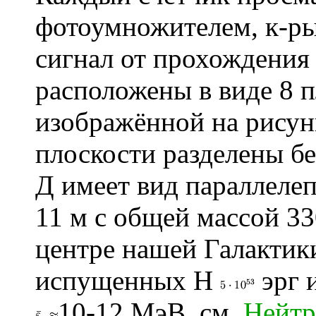
фотоумножителем, к-ры
сигнал от прохождения
расположены в виде 8 п
изображённой на рисун
плоскости разделены б
Д имеет вид параллеле
11 м с общей массой 33
центре нашей Галактики
испущенных Н
эрг 
10-12 МэВ, см.
Нейтр