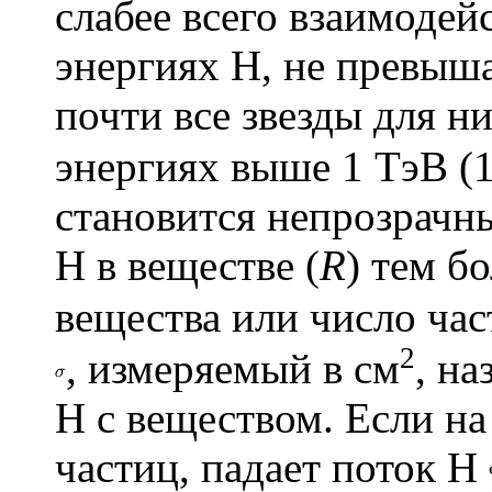
слабее всего взаимодей
энергиях Н, не превыш
почти все звезды для н
энергиях выше 1 ТэВ (
становится непрозрачн
Н в веществе (
R
) тем б
вещества или число час
2
, измеряемый в см
, на
Н с веществом. Если на
частиц, падает поток Н