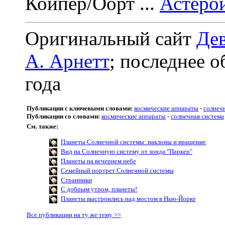
Койпер/Оорт ...
Астеро
Оригинальный сайт
Дев
А. Арнетт
; последнее о
года
Публикации с ключевыми словами:
космические аппараты
-
солнеч
Публикации со словами:
космические аппараты
-
солнечная система
См. также:
Планеты Солнечной системы: наклоны и вращение
Вид на Солнечную систему от зонда "Паркер"
Планеты на вечернем небе
Семейный портрет Солнечной системы
Странники
С добрым утром, планеты!
Планеты выстроились над мостом в Нью-Йорке
Все публикации на ту же тему >>