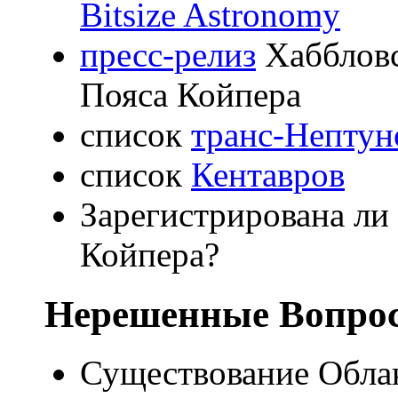
Bitsize Astronomy
пресс-релиз
Хаббловс
Пояса Койпера
список
транс-Нептун
список
Кентавров
Зарегистрирована ли
Койпера?
Нерешенные Вопро
Существование Облак