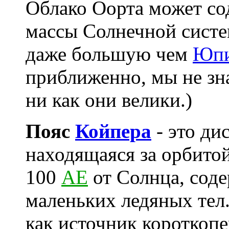
Облако Оорта может со
массы Солнечной систе
даже большую чем
Юпи
приближенно, мы не зна
ни как они велики.)
Пояс
Койпера
- это ди
находящаяся за орбито
100
АЕ
от Солнца, сод
маленьких ледяных тел.
как источник короткоп