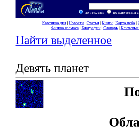
по текстам
по
ключевым с
Картинка дня
|
Новости
|
Статьи
|
Книги
|
Карта неба
|
Физика космоса
|
Биографии
|
Словарь
|
Ключевые 
Найти выделенное
Девять планет
По
Обла