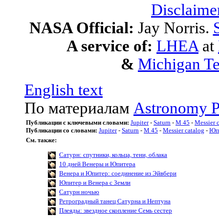
Disclaime
NASA Official:
Jay Norris.
A service of:
LHEA
at
&
Michigan Te
English text
По материалам
Astronomy P
Публикации с ключевыми словами:
Jupiter
-
Saturn
-
M 45
-
Messier 
Публикации со словами:
Jupiter
-
Saturn
-
M 45
-
Messier catalog
-
Юп
См. также:
Сатурн: спутники, кольца, тени, облака
10 дней Венеры и Юпитера
Венера и Юпитер: соединение из Эйвбери
Юпитер и Венера с Земли
Сатурн ночью
Ретроградный танец Сатурна и Нептуна
Плеяды: звездное скопление Семь сестер