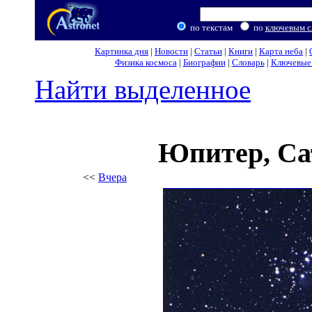
по текстам
по
ключевым с
Картинка дня
|
Новости
|
Статьи
|
Книги
|
Карта неба
|
Физика космоса
|
Биографии
|
Словарь
|
Ключевые 
Найти выделенное
Юпитер, Са
<<
Вчера