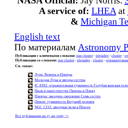
NASA Official:
Jay Norris.
A service of:
LHEA
at
&
Michigan Te
English text
По материалам
Astronomy P
Публикации с ключевыми словами:
star cluster
-
pleiades
-
cluster
-
о
Публикации со словами:
star cluster
-
pleiades
-
cluster
-
отражательн
См. также:
Луна, Венера и Плеяды
Молодая Луна и звезды-сестры
IC 4592: отражательная туманность Голубая конская голо
Пыль в окрестностях Ориона и Плеяд
Плеяды: звездное скопление Семь сестер
Орион: туманность Бегущий человек
NGC 1333: звездные ясли в Персее
Все публикации на ту же тему >>