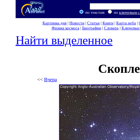
по текстам
по
ключевым с
Картинка дня
|
Новости
|
Статьи
|
Книги
|
Карта неба
|
Физика космоса
|
Биографии
|
Словарь
|
Ключевые 
Найти выделенное
Скопле
<<
Вчера