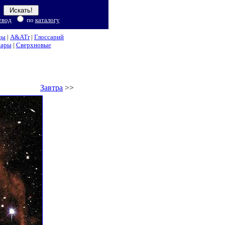
евод
по
каталогу
ды
|
A&ATr
|
Глоссарий
нары
|
Сверхновые
Завтра
>>