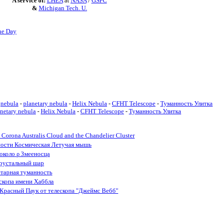
A service of:
LHEA
at
NASA
/
GSFC
&
Michigan Tech. U.
he Day
nebula
-
planetary nebula
-
Helix Nebula
-
CFHT Telescope
-
Туманность Улитка
anetary nebula
-
Helix Nebula
-
CFHT Telescope
-
Туманность Улитка
Corona Australis Cloud and the Chandelier Cluster
ности Космическая Летучая мышь
 около ρ Змееносца
рустальный шар
етарная туманность
скопа имени Хаббла
Красный Паук от телескопа "Джеймс Вебб"