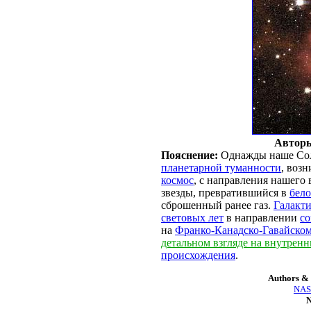
Авторы
Пояснение:
Однажды наше Солн
планетарной туманности
, воз
космос
, с направления нашего 
звезды, превратившийся в
бело
сброшенный ранее газ.
Галакти
световых лет
в направлении
со
на
Франко-Канадско-Гавайском
детальном взгляде на внутрен
происхождения
.
Authors & 
NASA
N