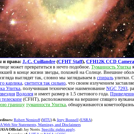
 и права:
J.-C. Cuillandre
(
CFHT Staff
),
CFH12K CCD Camer
це может превратиться в нечто подобное.
Туманность Улитка
я
никшей в конце жизни звезды, похожей на Солнце. Внешние обол
взгляда выглядят так, словно мы заглядываем в
спираль
улитки. О
го карлика
,
светится так сильно
, что своим излучением заставля
ка Улитка
, получившая техническое наименование
NGC 7293
, р
звездия
Водолея
и имеет размер в 1.5 светового года.
Приведенн
 телескопе
(CFHT), расположенном на вершине спящего вулкан
нюю границу
туманности Улитка
, обнаруживаются кометообразны
editors:
Robert Nemiroff
(
MTU
) &
Jerry Bonnell
(
USRA
)
 Web Site Statements, Warnings, and Disclaimers
ASA Official:
Jay Norris.
Specific rights apply
.