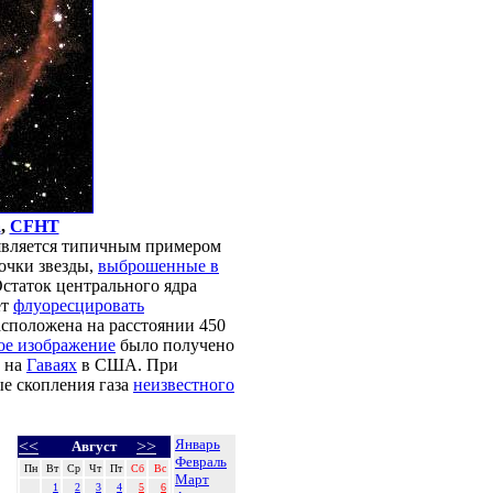
a
,
CFHT
вляется типичным примером
очки звезды,
выброшенные в
статок центрального ядра
ет
флуоресцировать
асположена на расстоянии 450
ое изображение
было получено
а на
Гаваях
в США. При
е скопления газа
неизвестного
Январь
<<
>>
Август
Февраль
Пн
Вт
Ср
Чт
Пт
Сб
Вс
Март
1
2
3
4
5
6