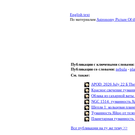
English text
По материалам
Astronomy Picture Of t
Публикации с ключевыми словами:
Публикации со словами:
nebula
-
pl
См. также:
APOD: 2026 July 22 Б The 
Красное свечение туман
Облака из сахарной ваты
NGC 1514: туманность Х
Шепли 1: кольцевая план
Туманность Яйцо от теле
Планетарная туманность 
Все публикации на ту же тему >>