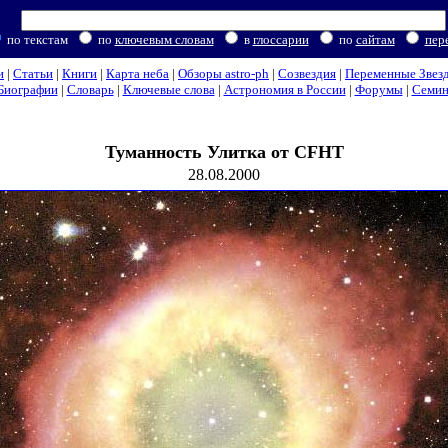
по текстам
по
ключевым словам
в
глоссарии
по
сайтам
пер
и
|
Статьи
|
Книги
|
Карта неба
|
Обзоры astro-ph
|
Созвездия
|
Переменные Звез
Биографии
|
Словарь
|
Ключевые слова
|
Астрономия в России
|
Форумы
|
Семи
Туманность Улитка от CFHT
28.08.2000