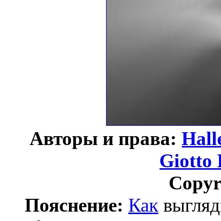
Авторы и права:
Hall
Giotto 
Copyr
Пояснение:
Как
выгля