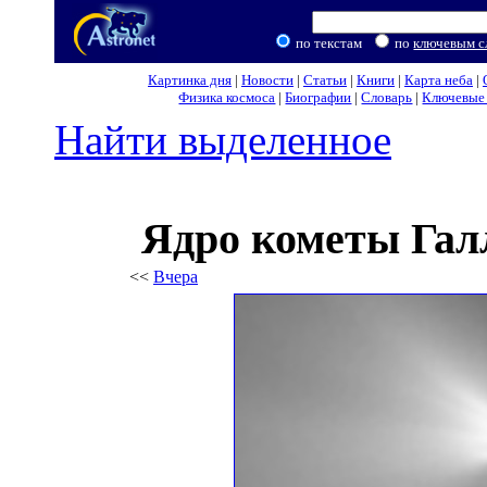
по текстам
по
ключевым с
Картинка дня
|
Новости
|
Статьи
|
Книги
|
Карта неба
|
Физика космоса
|
Биографии
|
Словарь
|
Ключевые 
Найти выделенное
Ядро кометы Галл
<<
Вчера