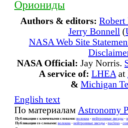
Ориониды
Authors & editors:
Robert
Jerry Bonnell
(
NASA Web Site Statement
Disclaime
NASA Official:
Jay Norris.
A service of:
LHEA
at
&
Michigan Te
English text
По материалам
Astronomy P
Публикации с ключевыми словами:
волокна
-
нейтронные звезды
-
n
Публикации со словами:
волокна
-
нейтронные звезды
-
nucleus
-
com