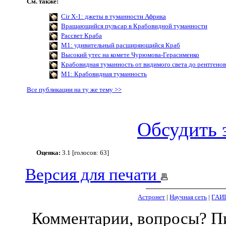
См. также:
Cir X-1: джеты в туманности Африка
Вращающийся пульсар в Крабовидной туманности
Рассвет Краба
M1: удивительный расширяющийся Краб
Высокий утес на комете Чурюмова-Герасименко
Крабовидная туманность от видимого света до рентгено
M1: Крабовидная туманность
Все публикации на ту же тему >>
Обсудить 
Оценка:
3.1 [голосов: 63]
Версия для печати
Астронет
|
Научная сеть
|
ГАИ
Комментарии, вопросы? 