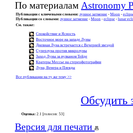
По материалам
Astronomy P
Публикации с ключевыми словами:
лунное затмение
-
Moon
-
eclips
Публикации со словами:
лунное затмение
-
Moon
-
eclipse
-
lunar ecl
См. также:
Спокойствие и Ясность
Восточное море на западе Луны
Дневная Луна встречается с Вечерней звездой
Суперлуна против микролуны
Заход Луны за вулканом Тейде
Кратеры Мессье на стереофотографии
Луна, Венера и Плеяды
Все публикации на ту же тему >>
Обсудить 
Оценка:
2.1 [голосов: 53]
Версия для печати