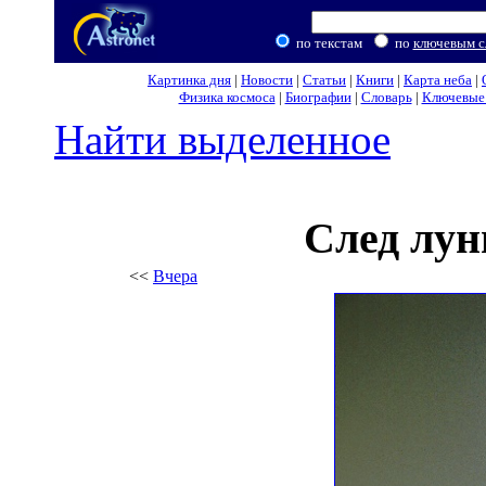
по текстам
по
ключевым с
Картинка дня
|
Новости
|
Статьи
|
Книги
|
Карта неба
|
Физика космоса
|
Биографии
|
Словарь
|
Ключевые 
Найти выделенное
След лун
<<
Вчера