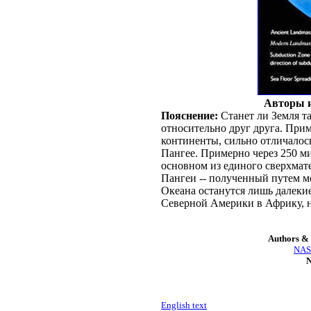
Авторы и
Пояснение:
Станет ли Земля т
относительно друг друга. При
континенты, сильно отличалось
Пангее. Примерно через 250 м
основном из единого сверхмате
Пангеи -- полученный путем м
Океана останутся лишь далеки
Северной Америки в Африку, н
Authors & 
NASA
N
English text