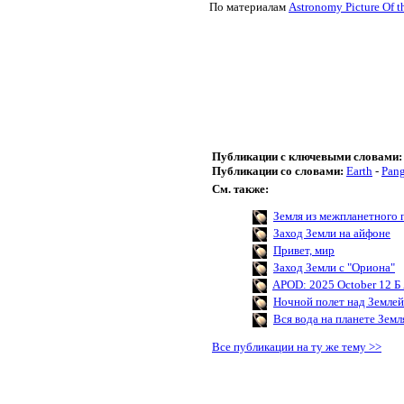
По материалам
Astronomy Picture Of t
Публикации с ключевыми словами:
Публикации со словами:
Earth
-
Pang
См. также:
Земля из межпланетного 
Заход Земли на айфоне
Привет, мир
Заход Земли с "Ориона"
APOD: 2025 October 12 Б 
Ночной полет над Землей
Вся вода на планете Земл
Все публикации на ту же тему >>