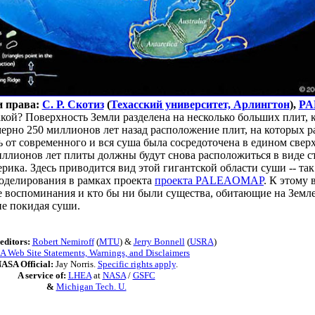
 права:
С. Р. Скотиз
(
Техасский университет, Арлингтон
),
PA
акой? Поверхность Земли разделена на несколько больших плит,
мерно 250 миллионов лет назад расположение плит, на которых
 от современного и вся суша была сосредоточена в едином свер
иллионов лет плиты должны будут снова расположиться в виде с
рика. Здесь приводится вид этой гигантской области суши -- т
оделирования в рамках проекта
проекта PALEAOMAP
. К этому
е воспоминания и кто бы ни были существа, обитающие на Земле
е покидая суши.
editors:
Robert Nemiroff
(
MTU
) &
Jerry Bonnell
(
USRA
)
 Web Site Statements, Warnings, and Disclaimers
ASA Official:
Jay Norris.
Specific rights apply
.
A service of:
LHEA
at
NASA
/
GSFC
&
Michigan Tech. U.