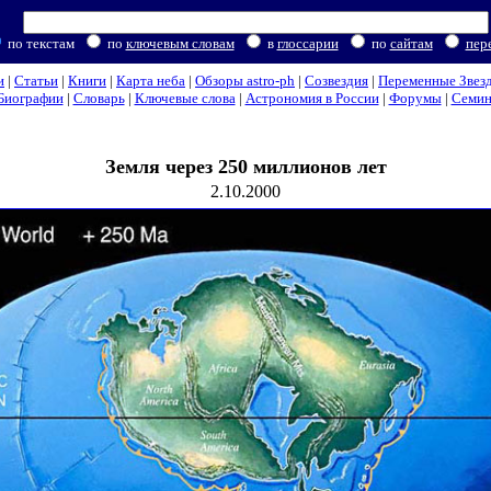
по текстам
по
ключевым словам
в
глоссарии
по
сайтам
пер
и
|
Статьи
|
Книги
|
Карта неба
|
Обзоры astro-ph
|
Созвездия
|
Переменные Звез
Биографии
|
Словарь
|
Ключевые слова
|
Астрономия в России
|
Форумы
|
Семи
Земля через 250 миллионов лет
2.10.2000