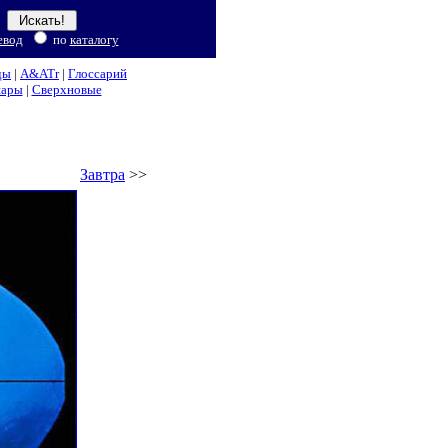
евод
по
каталогу
ды
|
A&ATr
|
Глоссарий
нары
|
Сверхновые
Завтра
>>