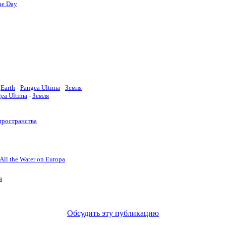
he Day
Earth
-
Pangea Ultima
-
Земля
ea Ultima
-
Земля
пространства
All the Water on Europa
я
Обсудить эту публикацию