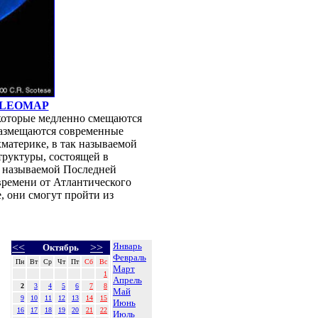
LEOMAP
 которые медленно смещаются
 размещаются современные
хматерике, в так называемой
труктуры, состоящей в
ак называемой Последней
 времени от Атлантического
, они смогут пройти из
Январь
<<
>>
Октябрь
Февраль
Пн
Вт
Ср
Чт
Пт
Сб
Вс
Март
1
Апрель
2
3
4
5
6
7
8
Май
9
10
11
12
13
14
15
Июнь
16
17
18
19
20
21
22
Июль