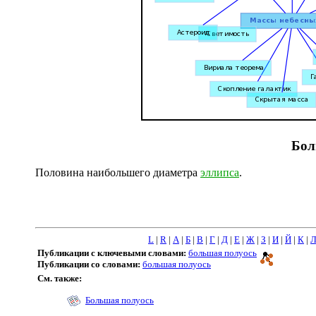
Бол
Половина наибольшего диаметра
эллипса
.
L
|
R
|
А
|
Б
|
В
|
Г
|
Д
|
Е
|
Ж
|
З
|
И
|
Й
|
К
|
Публикации с ключевыми словами:
большая полуось
Публикации со словами:
большая полуось
См. также:
Большая полуось