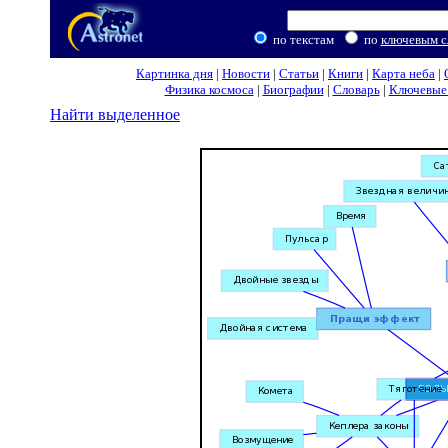
по текстам
по
ключевым с
Картинка дня
|
Новости
|
Статьи
|
Книги
|
Карта неба
|
Физика космоса
|
Биографии
|
Словарь
|
Ключевые 
Найти выделенное