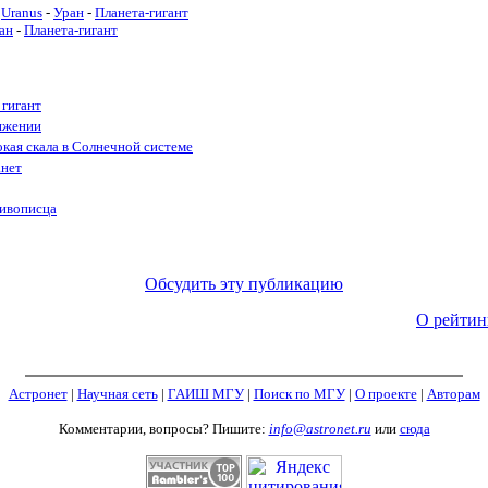
Uranus
-
Уран
-
Планета-гигант
ан
-
Планета-гигант
 гигант
вижении
окая скала в Солнечной системе
анет
Живописца
Обсудить эту публикацию
О рейтин
Астронет
|
Научная сеть
|
ГАИШ МГУ
|
Поиск по МГУ
|
О проекте
|
Авторам
Комментарии, вопросы? Пишите:
info@astronet.ru
или
сюда