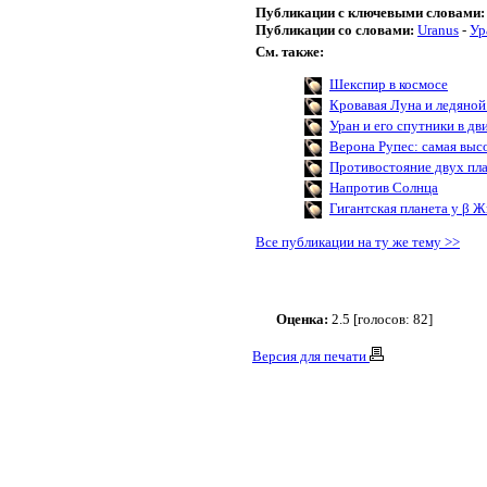
Публикации с ключевыми словами:
Публикации со словами:
Uranus
-
Ур
См. также:
Шекспир в космосе
Кровавая Луна и ледяной
Уран и его спутники в д
Верона Рупес: самая выс
Противостояние двух пл
Напротив Солнца
Гигантская планета у β 
Все публикации на ту же тему >>
Оценка:
2.5 [голосов: 82]
Версия для печати