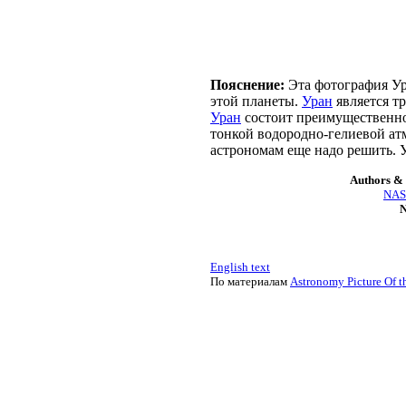
Пояснение:
Эта фотография Ур
этой планеты.
Уран
является т
Уран
состоит преимущественно 
тонкой водородно-гелиевой ат
астрономам еще надо решить. 
Authors & 
NASA
N
English text
По материалам
Astronomy Picture Of t