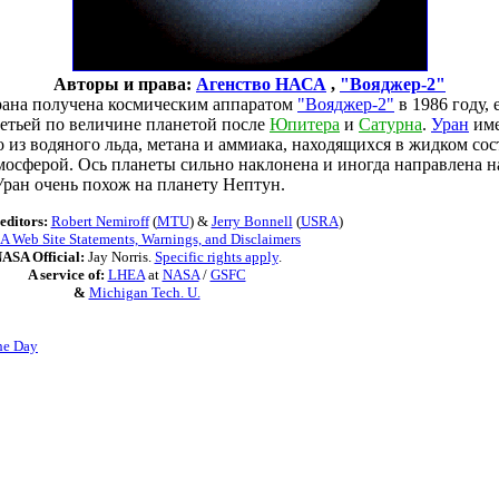
Авторы и права:
Агенство НАСА
,
"Вояджер-2"
ана получена космическим аппаратом
"Вояджер-2"
в 1986 году,
ретьей по величине планетой после
Юпитера
и
Сатурна
.
Уран
име
из водяного льда, метана и аммиака, находящихся в жидком со
мосферой. Ось планеты сильно наклонена и иногда направлена н
Уран очень похож на планету Нептун.
editors:
Robert Nemiroff
(
MTU
) &
Jerry Bonnell
(
USRA
)
 Web Site Statements, Warnings, and Disclaimers
ASA Official:
Jay Norris.
Specific rights apply
.
A service of:
LHEA
at
NASA
/
GSFC
&
Michigan Tech. U.
he Day