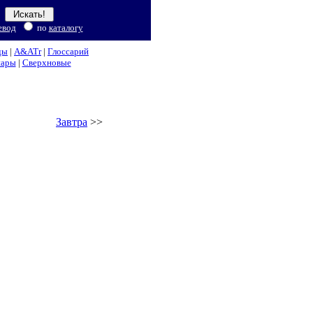
евод
по
каталогу
ды
|
A&ATr
|
Глоссарий
нары
|
Сверхновые
Завтра
>>