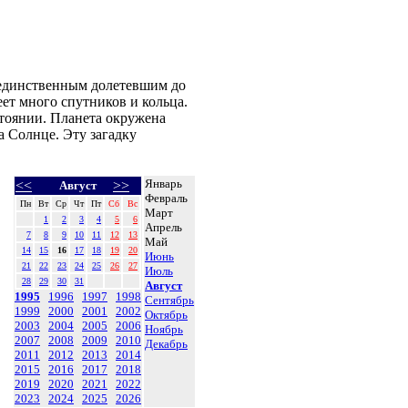
 единственным долетевшим до
ет много спутников и кольца.
стоянии. Планета окружена
а Солнце. Эту загадку
Январь
<<
>>
Август
Февраль
Пн
Вт
Ср
Чт
Пт
Сб
Вс
Март
1
2
3
4
5
6
Апрель
7
8
9
10
11
12
13
Май
14
15
16
17
18
19
20
Июнь
21
22
23
24
25
26
27
Июль
28
29
30
31
Август
1995
1996
1997
1998
Сентябрь
1999
2000
2001
2002
Октябрь
2003
2004
2005
2006
Ноябрь
2007
2008
2009
2010
Декабрь
2011
2012
2013
2014
2015
2016
2017
2018
2019
2020
2021
2022
2023
2024
2025
2026