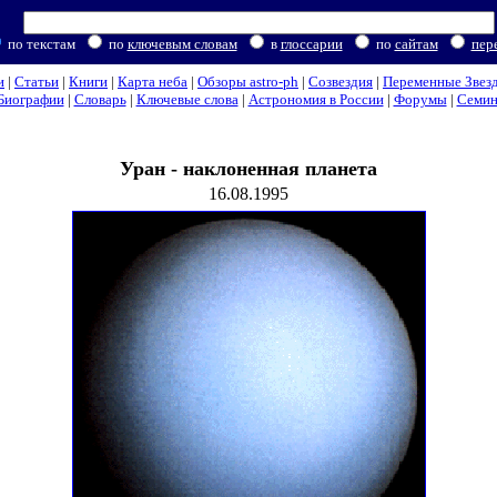
по текстам
по
ключевым словам
в
глоссарии
по
сайтам
пер
и
|
Статьи
|
Книги
|
Карта неба
|
Обзоры astro-ph
|
Созвездия
|
Переменные Звез
Биографии
|
Словарь
|
Ключевые слова
|
Астрономия в России
|
Форумы
|
Семи
Уран - наклоненная планета
16.08.1995