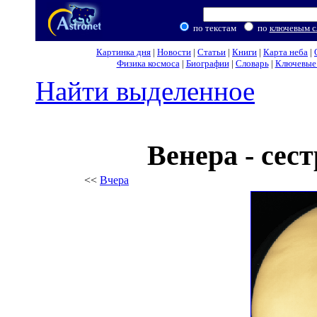
по текстам
по
ключевым с
Картинка дня
|
Новости
|
Статьи
|
Книги
|
Карта неба
|
Физика космоса
|
Биографии
|
Словарь
|
Ключевые 
Найти выделенное
Венера - сес
<<
Вчера