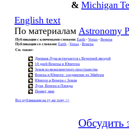
&
Michigan Te
English text
По материалам
Astronomy P
Публикации с ключевыми словами:
Earth
-
Venus
-
Венера
Публикации со словами:
Earth
-
Venus
-
Венера
См. также:
Дневная Луна встречается с Вечерней звездой
10 дней Венеры и Юпитера
Земля из межпланетного пространства
Венера и Юпитер: соединение из Эйвбери
Юпитер и Венера с Земли
Луна, Венера и Плеяды
Привет, мир
Все публикации на ту же тему >>
Обсудить 