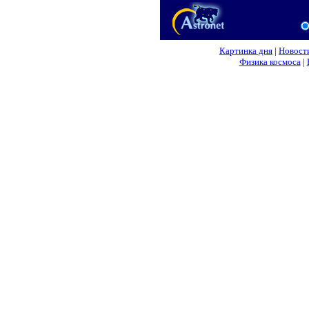
Картинка дня
|
Новост
Физика космоса
|