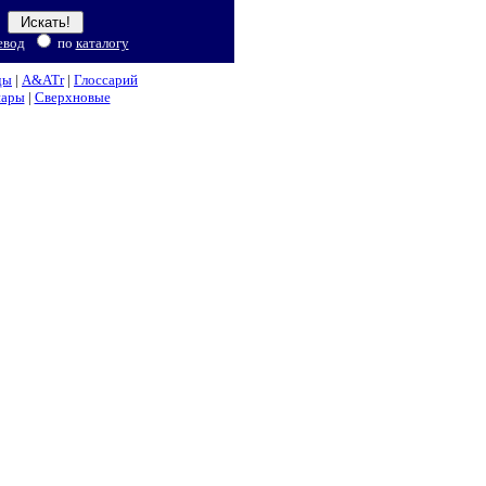
евод
по
каталогу
ды
|
A&ATr
|
Глоссарий
нары
|
Сверхновые