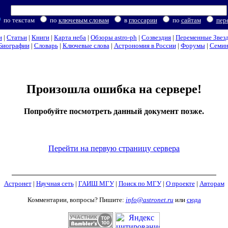
по текстам
по
ключевым словам
в
глоссарии
по
сайтам
пер
и
|
Статьи
|
Книги
|
Карта неба
|
Обзоры astro-ph
|
Созвездия
|
Переменные Звез
Биографии
|
Словарь
|
Ключевые слова
|
Астрономия в России
|
Форумы
|
Семи
Произошла ошибка на сервере!
Попробуйте посмотреть данный документ позже.
Перейти на первую страницу сервера
Астронет
|
Научная сеть
|
ГАИШ МГУ
|
Поиск по МГУ
|
О проекте
|
Авторам
Комментарии, вопросы? Пишите:
info@astronet.ru
или
сюда