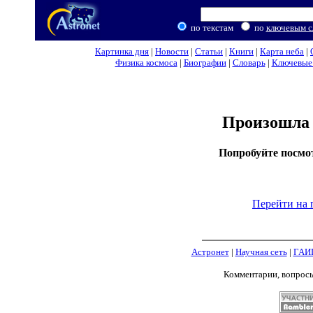
по текстам
по
ключевым с
Картинка дня
|
Новости
|
Статьи
|
Книги
|
Карта неба
|
Физика космоса
|
Биографии
|
Словарь
|
Ключевые 
Произошла 
Попробуйте посмо
Перейти на 
Астронет
|
Научная сеть
|
ГАИ
Комментарии, вопрос