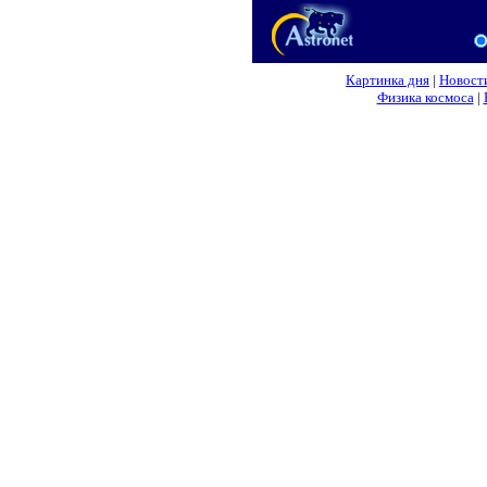
Картинка дня
|
Новост
Физика космоса
|