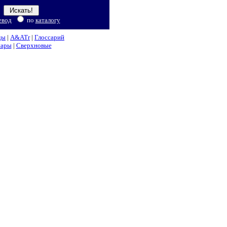
евод
по
каталогу
ды
|
A&ATr
|
Глоссарий
нары
|
Сверхновые