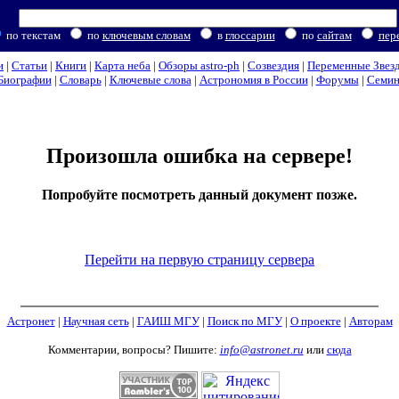
по текстам
по
ключевым словам
в
глоссарии
по
сайтам
пер
и
|
Статьи
|
Книги
|
Карта неба
|
Обзоры astro-ph
|
Созвездия
|
Переменные Звез
Биографии
|
Словарь
|
Ключевые слова
|
Астрономия в России
|
Форумы
|
Семи
Произошла ошибка на сервере!
Попробуйте посмотреть данный документ позже.
Перейти на первую страницу сервера
Астронет
|
Научная сеть
|
ГАИШ МГУ
|
Поиск по МГУ
|
О проекте
|
Авторам
Комментарии, вопросы? Пишите:
info@astronet.ru
или
сюда