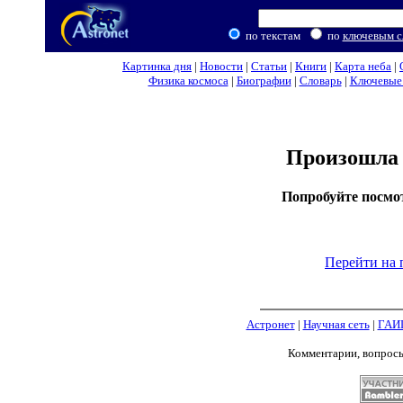
по текстам
по
ключевым с
Картинка дня
|
Новости
|
Статьи
|
Книги
|
Карта неба
|
Физика космоса
|
Биографии
|
Словарь
|
Ключевые 
Произошла 
Попробуйте посмо
Перейти на 
Астронет
|
Научная сеть
|
ГАИ
Комментарии, вопрос