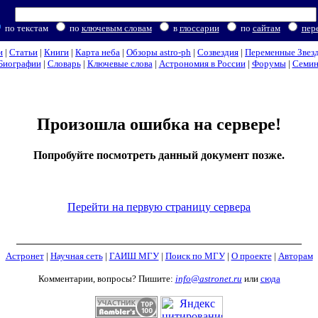
по текстам
по
ключевым словам
в
глоссарии
по
сайтам
пер
и
|
Статьи
|
Книги
|
Карта неба
|
Обзоры astro-ph
|
Созвездия
|
Переменные Звез
Биографии
|
Словарь
|
Ключевые слова
|
Астрономия в России
|
Форумы
|
Семи
Произошла ошибка на сервере!
Попробуйте посмотреть данный документ позже.
Перейти на первую страницу сервера
Астронет
|
Научная сеть
|
ГАИШ МГУ
|
Поиск по МГУ
|
О проекте
|
Авторам
Комментарии, вопросы? Пишите:
info@astronet.ru
или
сюда