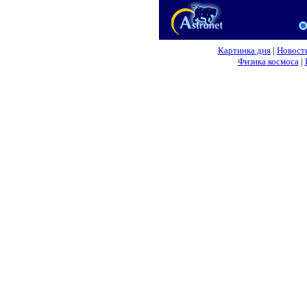
Картинка дня
|
Новост
Физика космоса
|