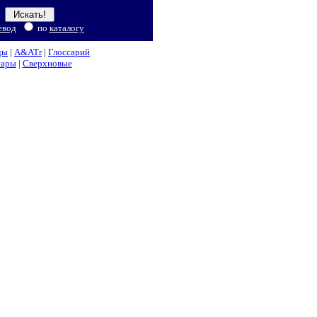
евод
по
каталогу
ды
|
A&ATr
|
Глоссарий
нары
|
Сверхновые