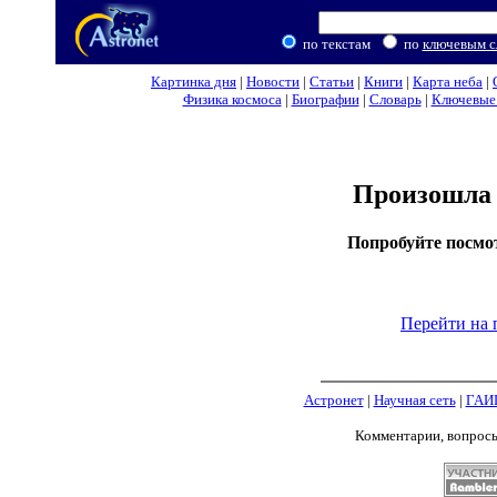
по текстам
по
ключевым с
Картинка дня
|
Новости
|
Статьи
|
Книги
|
Карта неба
|
Физика космоса
|
Биографии
|
Словарь
|
Ключевые 
Произошла 
Попробуйте посмо
Перейти на 
Астронет
|
Научная сеть
|
ГАИ
Комментарии, вопрос