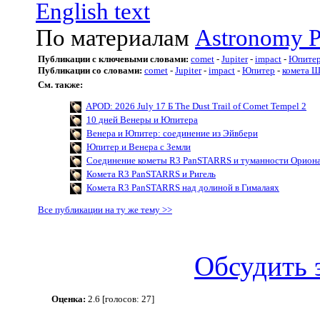
English text
По материалам
Astronomy P
Публикации с ключевыми словами:
comet
-
Jupiter
-
impact
-
Юпите
Публикации со словами:
comet
-
Jupiter
-
impact
-
Юпитер
-
комета Ш
См. также:
APOD: 2026 July 17 Б The Dust Trail of Comet Tempel 2
10 дней Венеры и Юпитера
Венера и Юпитер: соединение из Эйвбери
Юпитер и Венера с Земли
Соединение кометы R3 PanSTARRS и туманности Орион
Комета R3 PanSTARRS и Ригель
Комета R3 PanSTARRS над долиной в Гималаях
Все публикации на ту же тему >>
Обсудить 
Оценка:
2.6 [голосов: 27]