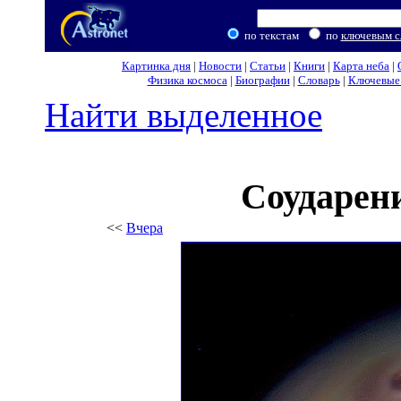
по текстам
по
ключевым с
Картинка дня
|
Новости
|
Статьи
|
Книги
|
Карта неба
|
Физика космоса
|
Биографии
|
Словарь
|
Ключевые 
Найти выделенное
Соударен
<<
Вчера