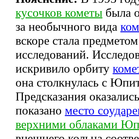
кусочков кометы
была о
за необычного вида
ком
вскоре стала предмето
исследований. Исследов
искривило орбиту
коме
она столкнулась с Юпит
Предсказания оказалис
показано
место соударе
верхними облаками Юп
внешнего кольца соотв