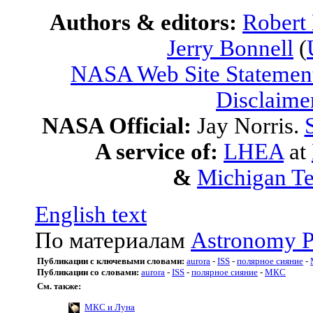
Authors & editors:
Robert
Jerry Bonnell
(
NASA Web Site Statement
Disclaime
NASA Official:
Jay Norris.
A service of:
LHEA
at
&
Michigan Te
English text
По материалам
Astronomy P
Публикации с ключевыми словами:
aurora
-
ISS
-
полярное сияние
-
Публикации со словами:
aurora
-
ISS
-
полярное сияние
-
МКС
См. также:
МКС и Луна