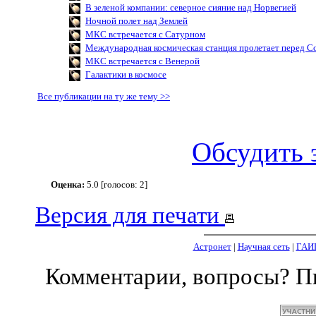
В зеленой компании: северное сияние над Норвегией
Ночной полет над Землей
МКС встречается с Сатурном
Международная космическая станция пролетает перед С
МКС встречается с Венерой
Галактики в космосе
Все публикации на ту же тему >>
Обсудить 
Оценка:
5.0 [голосов: 2]
Версия для печати
Астронет
|
Научная сеть
|
ГАИ
Комментарии, вопросы? 