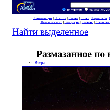
по текстам
по
ключевым с
Картинка дня
|
Новости
|
Статьи
|
Книги
|
Карта неба
|
Физика космоса
|
Биографии
|
Словарь
|
Ключевые 
Найти выделенное
Размазанное по 
<<
Вчера